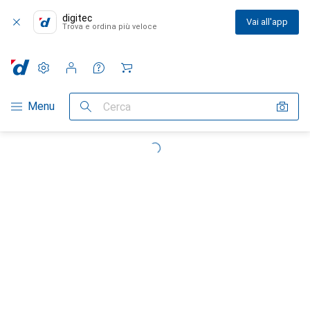
digitec
Vai all'app
Trova e ordina più veloce
Impostazioni
Conto cliente
Liste di confronto
Liste dei desideri
Carrello
Categoria Navigazione
Menu
Cerca