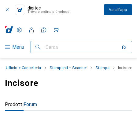
digitec
Vai all'app
Trova e ordina più veloce
Impostazioni
Conto cliente
Liste di confronto
Liste dei desideri
Carrello
Categoria Navigazione
Menu
Cerca
Ufficio + Cancelleria
Stampanti + Scanner
Stampa
Incisore
Incisore
Prodotti
Forum