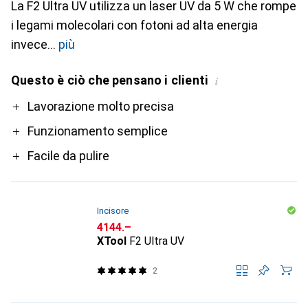
La F2 Ultra UV utilizza un laser UV da 5 W che rompe
i legami molecolari con fotoni ad alta energia
invece
più
Questo è ciò che pensano i clienti
i
Pro
Lavorazione molto precisa
Funzionamento semplice
Facile da pulire
Incisore
CHF
4144.–
XTool
F2 Ultra UV
2