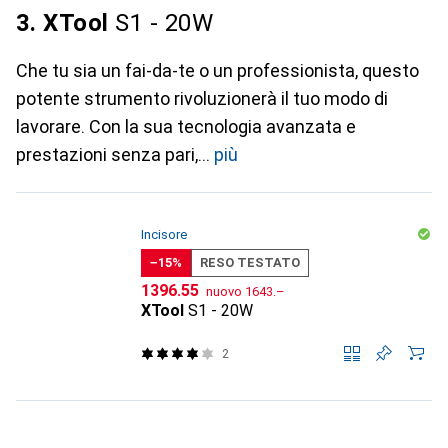
3. XTool
S1 - 20W
Che tu sia un fai-da-te o un professionista, questo
potente strumento rivoluzionerà il tuo modo di
lavorare. Con la sua tecnologia avanzata e
prestazioni senza pari,
più
Incisore
−15%
RESO TESTATO
CHF
CHF
1396.55
nuovo
1643.–
XTool
S1 - 20W
2