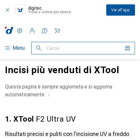
digitec
Vai all'app
Trova e ordina più veloce
Impostazioni
Conto cliente
Liste di confronto
Liste dei desideri
Carrello
Categoria Navigazione
Menu
Cerca
Incisi più venduti di XTool
Questa pagina è sempre aggiornata e si aggiorna
i
automaticamente.
1. XTool
F2 Ultra UV
Risultati precisi e puliti con l'incisione UV a freddo.