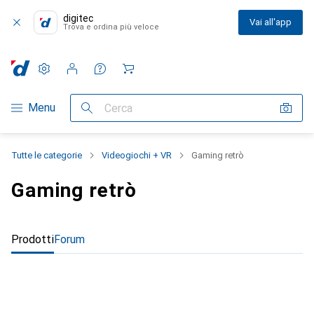
digitec
Vai all'app
Trova e ordina più veloce
Impostazioni
Conto cliente
Liste di confronto
Liste dei desideri
Carrello
Categoria Navigazione
Menu
Cerca
Tutte le categorie
Videogiochi + VR
Gaming retrò
Gaming retrò
Prodotti
Forum