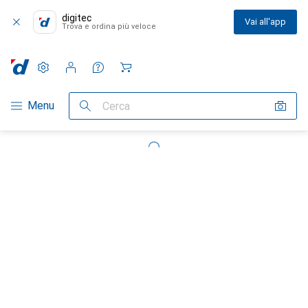
digitec
Vai all'app
Trova e ordina più veloce
Impostazioni
Conto cliente
Liste di confronto
Liste dei desideri
Carrello
Categoria Navigazione
Menu
Cerca