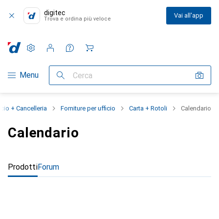
digitec
Vai all'app
Trova e ordina più veloce
Impostazioni
Conto cliente
Liste di confronto
Liste dei desideri
Carrello
Categoria Navigazione
Menu
Cerca
icio + Cancelleria
Forniture per ufficio
Carta + Rotoli
Calendario
Calendario
Prodotti
Forum