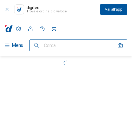
digitec
Vai all'app
Trova e ordina più veloce
Impostazioni
Conto cliente
Liste di confronto
Liste dei desideri
Carrello
Categoria Navigazione
Menu
Cerca