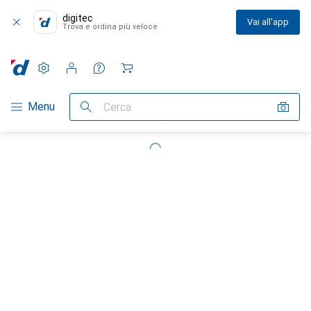
digitec
Vai all'app
Trova e ordina più veloce
Impostazioni
Conto cliente
Liste di confronto
Liste dei desideri
Carrello
Categoria Navigazione
Menu
Cerca