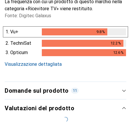
La frequenza con cui un prodotto di questo marchio nella
categoria «Ricevitore TV» viene restituito.
Fonte: Digitec Galaxus
1.
Vu+
9.8
%
9.8
%
2.
TechniSat
12.2
%
12.2
%
3.
Opticum
12.6
%
12.6
%
Visualizzazione dettagliata
Domande sul prodotto
11
Valutazioni del prodotto