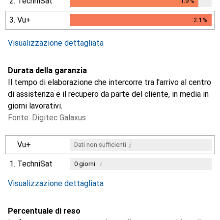
2.
TechniSat
1.9
%
1.9
%
3.
Vu+
2.1
%
2.1
%
Visualizzazione dettagliata
Durata della garanzia
Il tempo di elaborazione che intercorre tra l'arrivo al centro
di assistenza e il recupero da parte del cliente, in media in
giorni lavorativi.
Fonte: Digitec Galaxus
i
Vu+
Dati non sufficienti
1.
TechniSat
i
0
giorni
i
Dati non sufficienti
Visualizzazione dettagliata
Percentuale di reso