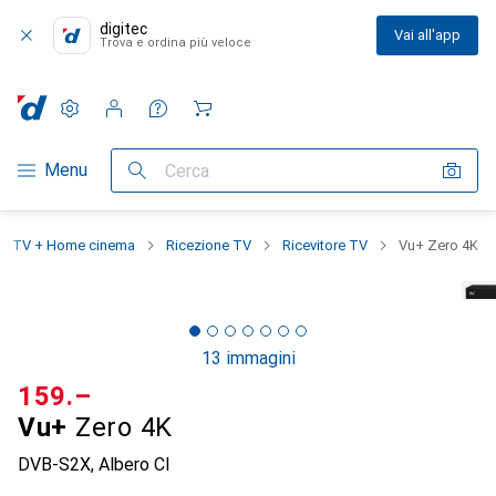
digitec
Vai all'app
Trova e ordina più veloce
Impostazioni
Conto cliente
Liste di confronto
Liste dei desideri
Carrello
Categoria Navigazione
Menu
Cerca
TV + Home cinema
Ricezione TV
Ricevitore TV
Vu+ Zero 4K
13 immagini
CHF
159.–
Vu+
Zero 4K
DVB-S2X, Albero CI