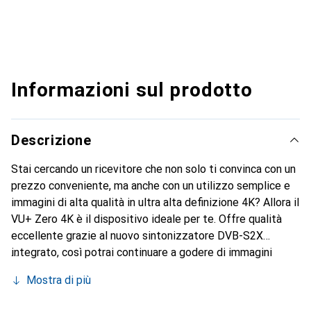
Informazioni sul prodotto
Descrizione
Stai cercando un ricevitore che non solo ti convinca con un
prezzo conveniente, ma anche con un utilizzo semplice e
immagini di alta qualità in ultra alta definizione 4K? Allora il
VU+ Zero 4K è il dispositivo ideale per te. Offre qualità
eccellente grazie al nuovo sintonizzatore DVB-S2X
integrato, così potrai continuare a godere di immagini
nitide di vari programmi anche in futuro! Rilassati con un
Mostra di più
buon film o la tua serie preferita e goditi immagini
straordinarie: con il VU+ Zero 4K non è un problema.