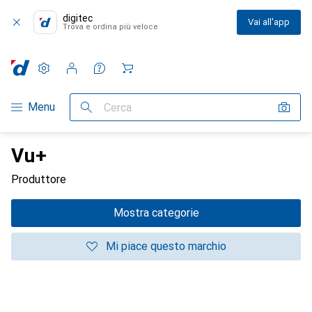
digitec
Vai all'app
Trova e ordina più veloce
Impostazioni
Conto cliente
Liste di confronto
Liste dei desideri
Carrello
Categoria Navigazione
Menu
Cerca
Vu+
Produttore
Mostra categorie
Mi piace questo marchio