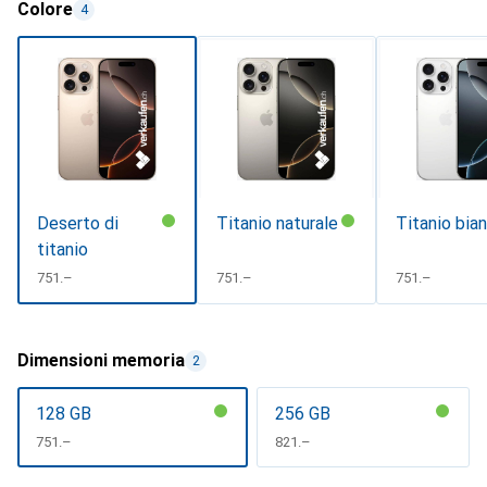
Colore
4
Deserto di
Titanio naturale
Titanio bia
titanio
CHF
751.–
CHF
751.–
CHF
751.–
Dimensioni memoria
2
128 GB
256 GB
CHF
751.–
CHF
821.–