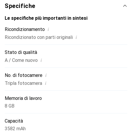
potente processore Apple A18, che assicura prestazioni
Specifiche
fluide. Con una capacità della batteria di 3582 mAh e
supporto per la ricarica wireless, l'iPhone 16 Pro è sia
Le specifiche più importanti in sintesi
potente che facile da usare. È in condizioni eccellenti e
i
Ricondizionamento
offre una capacità di archiviazione di 128 GB, offrendo
i
Ricondizionato con parti originali
ampio spazio per applicazioni, foto e video.
Stato di qualità
i
A / Come nuovo
i
No. di fotocamere
i
Tripla fotocamera
Memoria di lavoro
8 GB
Capacità
3582 mAh