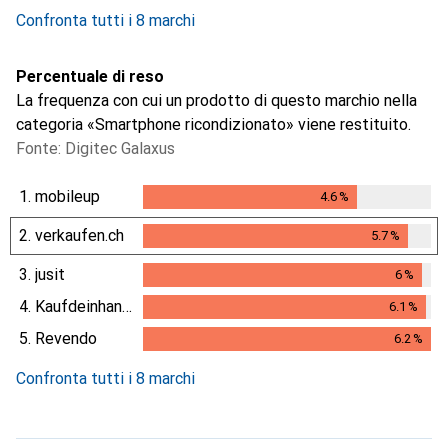
17
giorni
Confronta tutti i 8 marchi
Percentuale di reso
La frequenza con cui un prodotto di questo marchio nella
categoria «Smartphone ricondizionato» viene restituito.
Fonte: Digitec Galaxus
1.
mobileup
4.6
%
4.6
%
2.
verkaufen.ch
5.7
%
5.7
%
3.
jusit
6
%
6
%
4.
Kaufdeinhandy.ch
6.1
%
6.1
%
5.
Revendo
6.2
%
6.2
%
Confronta tutti i 8 marchi