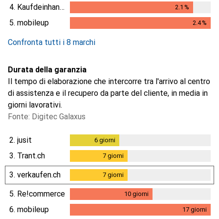
4.
Kaufdeinhandy.ch
2.1
%
2.1
%
5.
mobileup
2.4
%
2.4
%
Confronta tutti i 8 marchi
Durata della garanzia
Il tempo di elaborazione che intercorre tra l'arrivo al centro
di assistenza e il recupero da parte del cliente, in media in
giorni lavorativi.
Fonte: Digitec Galaxus
2.
jusit
6
giorni
6
giorni
3.
Trant.ch
7
giorni
7
giorni
3.
verkaufen.ch
7
giorni
7
giorni
5.
Re!commerce
10
giorni
10
giorni
6.
mobileup
17
giorni