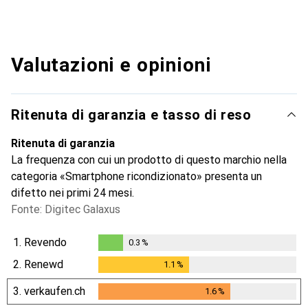
Valutazioni e opinioni
Ritenuta di garanzia e tasso di reso
Ritenuta di garanzia
La frequenza con cui un prodotto di questo marchio nella
categoria «Smartphone ricondizionato» presenta un
difetto nei primi 24 mesi.
Fonte: Digitec Galaxus
1.
Revendo
0.3
%
0.3
%
2.
Renewd
1.1
%
1.1
%
3.
verkaufen.ch
1.6
%
1.6
%