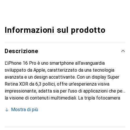
Informazioni sul prodotto
Descrizione
L'iPhone 16 Pro è uno smartphone all'avanguardia
sviluppato da Apple, caratterizzato da una tecnologia
avanzata e un design accattivante. Con un display Super
Retina XDR da 6,3 pollici, offre un'esperienza visiva
impressionante, adatta sia per l'uso di applicazioni che per
la visione di contenuti multimediali. La tripla fotocamera
con risoluzione di 48 megapixel consente di catturare foto
Mostra di più
e video di alta qualità, mentre la fotocamera frontale da
12 megapixel garantisce selfie nitidi. Il dispositivo
supporta gli standard di rete mobile 5G ed è dotato di un