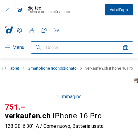
digitec
Vai all'app
Trova e ordina più veloce
Impostazioni
Conto cliente
Liste di confronto
Liste dei desideri
Carrello
Categoria Navigazione
Menu
Cerca
e + Tablet
Smartphone ricondizionato
verkaufen.ch iPhone 16 Pro
1 Immagine
CHF
751.–
verkaufen.ch
iPhone 16 Pro
128 GB, 6.30", A / Come nuovo, Batteria usata