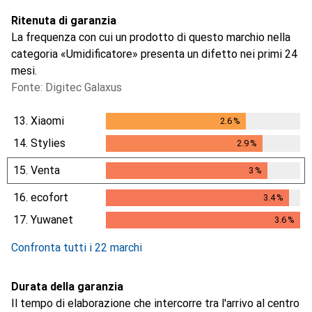
Ritenuta di garanzia
La frequenza con cui un prodotto di questo marchio nella
categoria «Umidificatore» presenta un difetto nei primi 24
mesi.
Fonte: Digitec Galaxus
13.
Xiaomi
2.6
%
2.6
%
14.
Stylies
2.9
%
2.9
%
15.
Venta
3
%
3
%
16.
ecofort
3.4
%
3.4
%
17.
Yuwanet
3.6
%
3.6
%
Confronta tutti i 22 marchi
Durata della garanzia
Il tempo di elaborazione che intercorre tra l'arrivo al centro