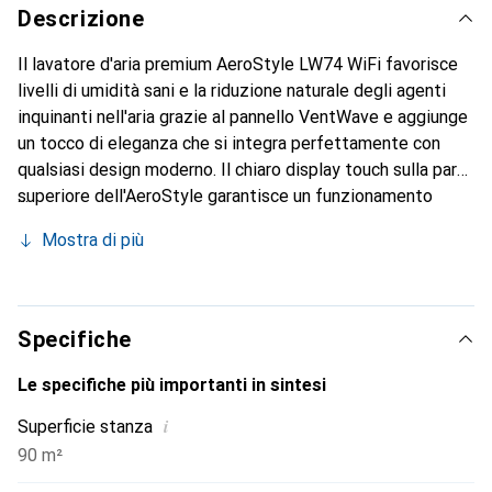
Descrizione
Il lavatore d'aria premium AeroStyle LW74 WiFi favorisce
livelli di umidità sani e la riduzione naturale degli agenti
inquinanti nell'aria grazie al pannello VentWave e aggiunge
un tocco di eleganza che si integra perfettamente con
qualsiasi design moderno. Il chiaro display touch sulla parte
superiore dell'AeroStyle garantisce un funzionamento
semplice e intuitivo. L'estetica moderna dell'AeroStyle è
Mostra di più
sottolineata da una discreta striscia luminosa a LED,
facilmente controllabile nel colore che preferisci tramite
l'app Venta Home. Il disco igienico brevettato garantisce
un funzionamento continuo igienico e a bassa
Specifiche
manutenzione ed elimina la necessità di additivi chimici.
L'app Venta Home consente inoltre un comodo
Le specifiche più importanti in sintesi
funzionamento e l'accesso remoto ai dati sull'aria della
i
Superficie stanza
stanza. AeroStyle LW74 WiFi è ideale per gli spazi aperti.
90 m²
Tecnologia di sensori di alta qualità per la visualizzazione
e il controllo dell'umidità in tempo reale. Riduzione del