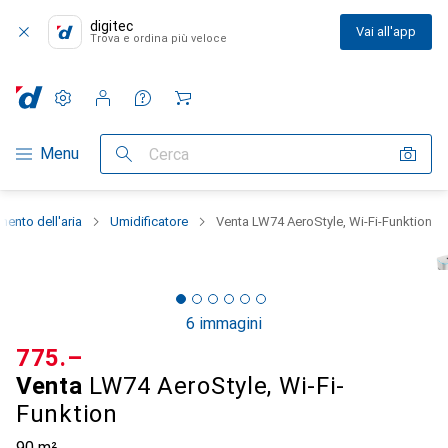
digitec
Vai all'app
Trova e ordina più veloce
Impostazioni
Conto cliente
Liste di confronto
Liste dei desideri
Carrello
Categoria Navigazione
Menu
Cerca
mento dell'aria
Umidificatore
Venta LW74 AeroStyle, Wi-Fi-Funktion
6 immagini
CHF
775.–
Venta
LW74 AeroStyle, Wi-Fi-
Funktion
90 m²