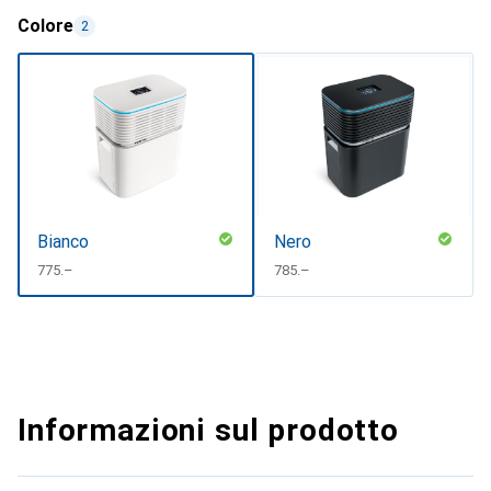
Colore
2
Bianco
Nero
CHF
775.–
CHF
785.–
Informazioni sul prodotto