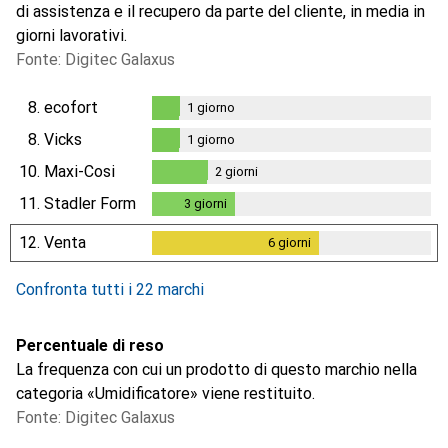
di assistenza e il recupero da parte del cliente, in media in
giorni lavorativi.
Fonte: Digitec Galaxus
8.
ecofort
1
giorno
1
giorno
8.
Vicks
1
giorno
1
giorno
10.
Maxi-Cosi
2
giorni
2
giorni
11.
Stadler Form
3
giorni
3
giorni
12.
Venta
6
giorni
6
giorni
Confronta tutti i 22 marchi
Percentuale di reso
La frequenza con cui un prodotto di questo marchio nella
categoria «Umidificatore» viene restituito.
Fonte: Digitec Galaxus