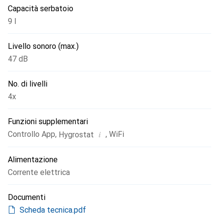
Capacità serbatoio
polline e delle particelle di polvere domestica, importante
per chi soffre di allergie. Ideale per spazi aperti fino a 90
9 l
m². Prodotto in Germania.
Livello sonoro (max.)
47 dB
No. di livelli
4x
Funzioni supplementari
i
Controllo App
,
,
WiFi
Hygrostat
Alimentazione
Corrente elettrica
Documenti
Scheda tecnica.pdf