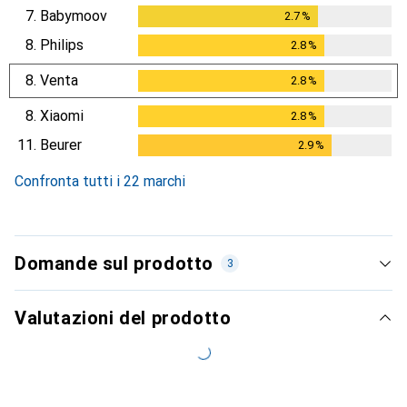
7.
Babymoov
2.7
%
2.7
%
8.
Philips
2.8
%
2.8
%
8.
Venta
2.8
%
2.8
%
8.
Xiaomi
2.8
%
2.8
%
11.
Beurer
2.9
%
2.9
%
Confronta tutti i 22 marchi
Domande sul prodotto
3
Valutazioni del prodotto