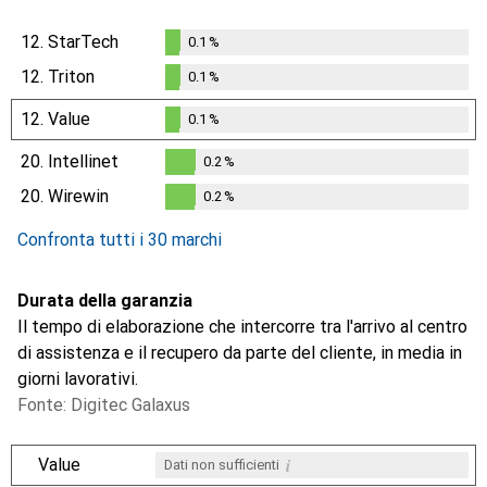
12.
StarTech
0.1
%
0.1
%
12.
Triton
0.1
%
0.1
%
12.
Value
0.1
%
0.1
%
20.
Intellinet
0.2
%
0.2
%
20.
Wirewin
0.2
%
0.2
%
Confronta tutti i 30 marchi
Durata della garanzia
Il tempo di elaborazione che intercorre tra l'arrivo al centro
di assistenza e il recupero da parte del cliente, in media in
giorni lavorativi.
Fonte: Digitec Galaxus
i
Value
Dati non sufficienti