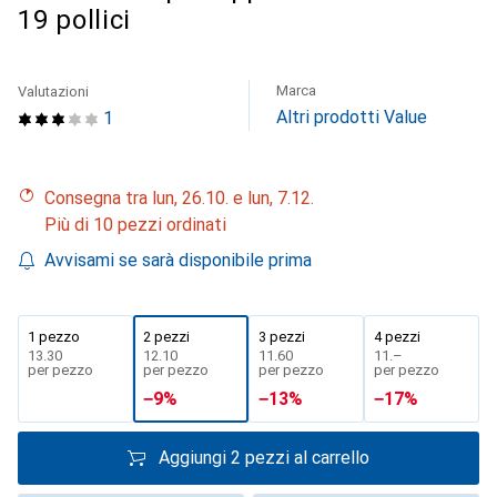
19 pollici
Marca
Valutazioni
Altri prodotti Value
1
Consegna tra lun, 26.10. e lun, 7.12.
Più di 10 pezzi ordinati
Avvisami se sarà disponibile prima
1 pezzo
2 pezzi
3 pezzi
4 pezzi
CHF
13.30
CHF
12.10
CHF
11.60
CHF
11.–
per pezzo
per pezzo
per pezzo
per pezzo
−
9
%
−
13
%
−
17
%
Aggiungi 2 pezzi al carrello