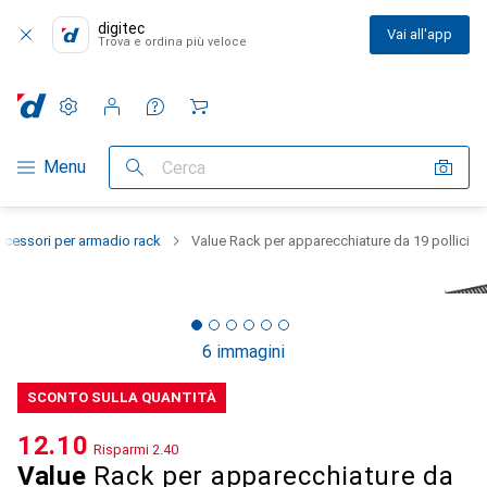
digitec
Vai all'app
Trova e ordina più veloce
Impostazioni
Conto cliente
Liste di confronto
Liste dei desideri
Carrello
Categoria Navigazione
Menu
Cerca
ccessori per armadio rack
Value Rack per apparecchiature da 19 pollici
6 immagini
SCONTO SULLA QUANTITÀ
CHF
12.10
Risparmi
CHF
2.40
Value
Rack per apparecchiature da