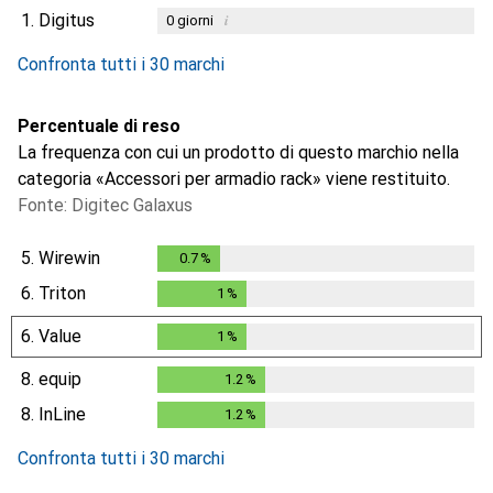
1.
Digitus
i
0
giorni
i
i
i
Dati non sufficienti
Dati non sufficienti
Dati non sufficienti
Confronta tutti i 30 marchi
Percentuale di reso
La frequenza con cui un prodotto di questo marchio nella
categoria «Accessori per armadio rack» viene restituito.
Fonte: Digitec Galaxus
5.
Wirewin
0.7
%
0.7
%
6.
Triton
1
%
1
%
6.
Value
1
%
1
%
8.
equip
1.2
%
1.2
%
8.
InLine
1.2
%
1.2
%
Confronta tutti i 30 marchi