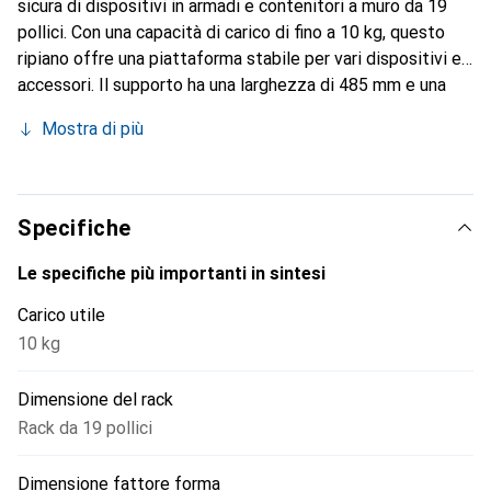
sicura di dispositivi in armadi e contenitori a muro da 19
pollici. Con una capacità di carico di fino a 10 kg, questo
ripiano offre una piattaforma stabile per vari dispositivi e
accessori. Il supporto ha una larghezza di 485 mm e una
profondità di 150 mm, rendendolo ideale per l'uso in rack
Mostra di più
standard. La costruzione in materiale robusto garantisce
durata e affidabilità, mentre il colore nero offre un aspetto
gradevole. Il supporto viene fornito con viti di fissaggio,
facilitando l'installazione. È adatto per armadi e
Specifiche
contenitori a muro con una profondità di almeno 400 mm e
soddisfa i requisiti per accessori moderni per armadi
Le specifiche più importanti in sintesi
server.
Carico utile
10 kg
Dimensione del rack
Rack da 19 pollici
Dimensione fattore forma