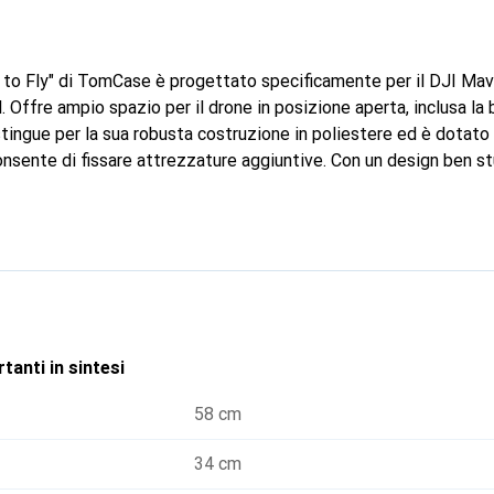
to Fly" di TomCase è progettato specificamente per il DJI Mavi
 Offre ampio spazio per il drone in posizione aperta, inclusa la b
stingue per la sua robusta costruzione in poliestere ed è dotato
ente di fissare attrezzature aggiuntive. Con un design ben st
ezione e comfort, assicurando al contempo un'organizzazione e
rica integrato a 3 porte consente di caricare più batterie conte
chiuma speciale offre stabilità. Lo zaino è ideale per utenti pro
n sicurezza il proprio drone e gli accessori.
tanti in sintesi
58 cm
34 cm