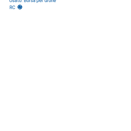
Usato: Borsa per drone
RC