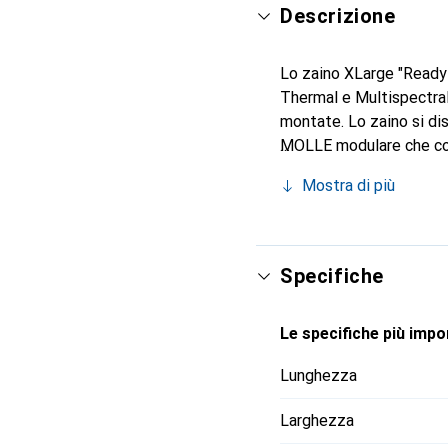
Descrizione
Lo zaino XLarge "Ready 
Thermal e Multispectral.
montate. Lo zaino si di
MOLLE modulare che cons
garantisce massima prot
Mostra di più
accessori. L'hub di rica
mentre l'adattatore in s
desiderano trasportare i
Specifiche
Le specifiche più impor
Lunghezza
Larghezza