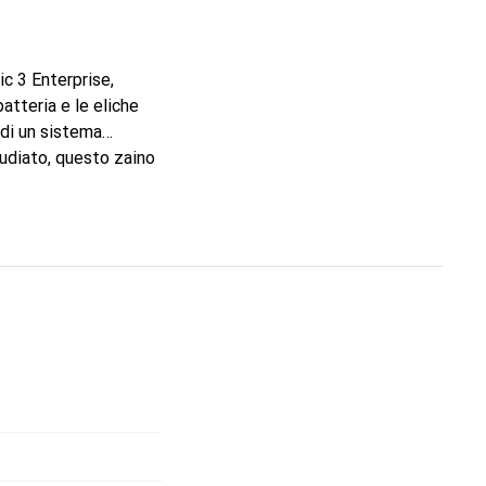
c 3 Enterprise,
atteria e le eliche
 di un sistema
udiato, questo zaino
fficiente degli
mporaneamente,
fessionali che