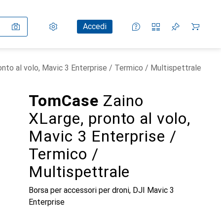
Impostazioni
Conto cliente
Liste di confronto
Liste dei desideri
Carrello
Accedi
to al volo, Mavic 3 Enterprise / Termico / Multispettrale
TomCase
Zaino
XLarge, pronto al volo,
Mavic 3 Enterprise /
Termico /
Multispettrale
Borsa per accessori per droni, DJI Mavic 3
Enterprise