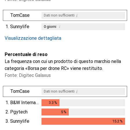
i
TomCase
Dati non sufficienti
1.
Sunnylife
i
0
giorni
i
i
Dati non sufficienti
Dati non sufficienti
Visualizzazione dettagliata
Percentuale di reso
La frequenza con cui un prodotto di questo marchio nella
categoria «Borsa per drone RC» viene restituito.
Fonte: Digitec Galaxus
i
TomCase
Dati non sufficienti
1.
B&W International
3.3
%
3.3
%
2.
Pgytech
5
%
5
%
3.
Sunnylife
15.2
%
15.2
%