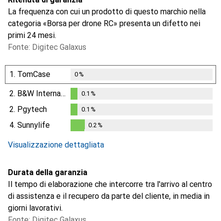
La frequenza con cui un prodotto di questo marchio nella
categoria «Borsa per drone RC» presenta un difetto nei
primi 24 mesi.
Fonte: Digitec Galaxus
1.
TomCase
0
%
2.
B&W International
0.1
%
0.1
%
2.
Pgytech
0.1
%
0.1
%
4.
Sunnylife
0.2
%
0.2
%
Visualizzazione dettagliata
Durata della garanzia
Il tempo di elaborazione che intercorre tra l'arrivo al centro
di assistenza e il recupero da parte del cliente, in media in
giorni lavorativi.
Fonte: Digitec Galaxus