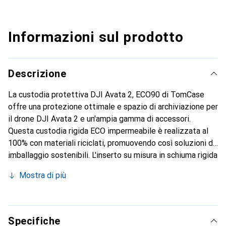
Informazioni sul prodotto
Descrizione
La custodia protettiva DJI Avata 2, ECO90 di TomCase
offre una protezione ottimale e spazio di archiviazione per
il drone DJI Avata 2 e un'ampia gamma di accessori.
Questa custodia rigida ECO impermeabile è realizzata al
100% con materiali riciclati, promuovendo così soluzioni di
imballaggio sostenibili. L'inserto su misura in schiuma rigida
PE di alta qualità garantisce una conservazione sicura del
Mostra di più
drone, del controller, degli occhiali e di ulteriori
attrezzature. La speciale sigillatura superficiale
dell'inserto protegge l'attrezzatura da sporco e graffi. Con
la funzione "Ricarica delle batterie nella custodia" è
Specifiche