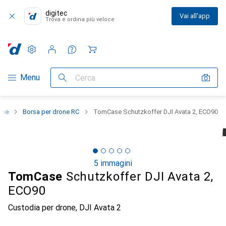
digitec
Vai all'app
Trova e ordina più veloce
Impostazioni
Conto cliente
Liste di confronto
Liste dei desideri
Carrello
Categoria Navigazione
Menu
Cerca
one
Borsa per drone RC
TomCase Schutzkoffer DJI Avata 2, ECO90
5 immagini
TomCase
Schutzkoffer DJI Avata 2,
ECO90
Custodia per drone, DJI Avata 2