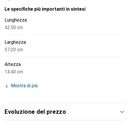
possibile caricare le batterie durante il trasporto. La
custodia è resistente agli urti, facile da trasportare e
Le specifiche più importanti in sintesi
adatta al trasporto aereo, rendendola una scelta ideale per
Lunghezza
gli appassionati di droni.
42.50 cm
Larghezza
57.20 cm
Altezza
14.40 cm
Mostra di più
Evoluzione del prezzo