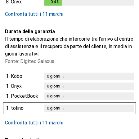
8.
Onyx
0.4
%
0.4
%
Confronta tutti i 11 marchi
Durata della garanzia
Il tempo di elaborazione che intercorre tra l'arrivo al centro
di assistenza e il recupero da parte del cliente, in media in
giorni lavorativi.
Fonte: Digitec Galaxus
1.
Kobo
i
0
giorni
1.
Onyx
i
0
giorni
1.
PocketBook
i
0
giorni
1.
tolino
i
0
giorni
Confronta tutti i 11 marchi