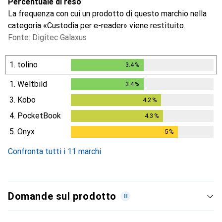
Percentuale di reso
La frequenza con cui un prodotto di questo marchio nella
categoria «Custodia per e-reader» viene restituito.
Fonte: Digitec Galaxus
1.
tolino
3.4
%
3.4
%
1.
Weltbild
3.4
%
3.4
%
3.
Kobo
4.2
%
4.2
%
4.
PocketBook
4.3
%
4.3
%
5.
Onyx
5
%
5
%
Confronta tutti i 11 marchi
Domande sul prodotto
8