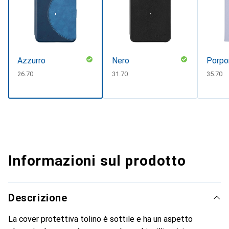
Azzurro
Nero
Porpo
CHF
26.70
CHF
31.70
CHF
35.70
Informazioni sul prodotto
Descrizione
La cover protettiva tolino è sottile e ha un aspetto