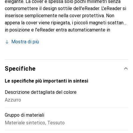
elegante. La cover è spessa solo pochi millimetri senza
compromettere il design sottile dell'eReader. L'eReader si
inserisce semplicemente nella cover protettiva. Non
appena la cover viene ripiegata, i piccoli magneti scattano
in posizione e l'eReader entra automaticamente in
modalità sleep. Quando viene riaperta, l'eReader si
Mostra di più
risveglia automaticamente. La copertina è realizzata con
materiali riciclati con certificazione GRS ed è foderata in
velluto all'interno per evitare graffi allo schermo. Dispone
inoltre di una funzione di risveglio/snooze automatico.
Specifiche
Le specifiche più importanti in sintesi
Descrizione dettagliata del colore
Azzurro
Gruppo di materiali
Materiale sintetico
,
Tessuto