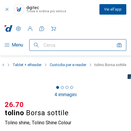
digitec
Vai all'app
Trova e ordina più veloce
Impostazioni
Conto cliente
Liste di confronto
Liste dei desideri
Carrello
Categoria Navigazione
Menu
Cerca
let
Tablet + eReader
Custodia per e-reader
tolino Borsa sottile
4 immagini
CHF
26.70
tolino
Borsa sottile
Tolino shine, Tolino Shine Colour