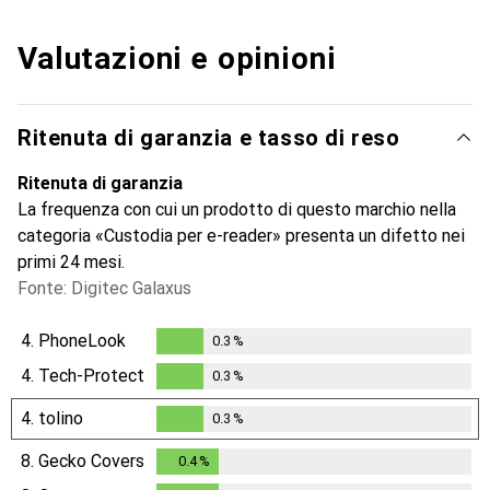
Valutazioni e opinioni
Ritenuta di garanzia e tasso di reso
Ritenuta di garanzia
La frequenza con cui un prodotto di questo marchio nella
categoria «Custodia per e-reader» presenta un difetto nei
primi 24 mesi.
Fonte: Digitec Galaxus
4.
PhoneLook
0.3
%
0.3
%
4.
Tech-Protect
0.3
%
0.3
%
4.
tolino
0.3
%
0.3
%
8.
Gecko Covers
0.4
%
0.4
%