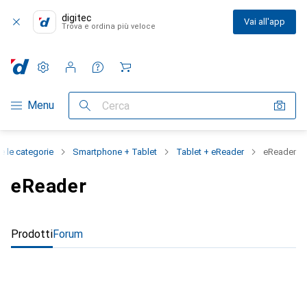
digitec
Vai all'app
Trova e ordina più veloce
Impostazioni
Conto cliente
Liste di confronto
Liste dei desideri
Carrello
Categoria Navigazione
Menu
Cerca
e le categorie
Smartphone + Tablet
Tablet + eReader
eReader
eReader
Prodotti
Forum