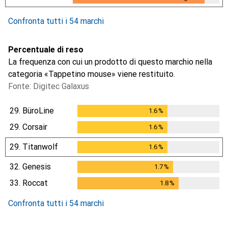
9
giorni
Confronta tutti i 54 marchi
Percentuale di reso
La frequenza con cui un prodotto di questo marchio nella
categoria «Tappetino mouse» viene restituito.
Fonte: Digitec Galaxus
29.
BüroLine
1.6
%
1.6
%
29.
Corsair
1.6
%
1.6
%
29.
Titanwolf
1.6
%
1.6
%
32.
Genesis
1.7
%
1.7
%
33.
Roccat
1.8
%
1.8
%
Confronta tutti i 54 marchi