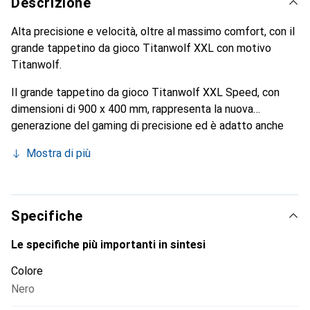
Descrizione
Alta precisione e velocità, oltre al massimo comfort, con il
grande tappetino da gioco Titanwolf XXL con motivo
Titanwolf.
Il grande tappetino da gioco Titanwolf XXL Speed, con
dimensioni di 900 x 400 mm, rappresenta la nuova
generazione del gaming di precisione ed è adatto anche
per il lavoro quotidiano su PC o notebook. È
Mostra di più
particolarmente rivolto ai giocatori che attribuiscono
grande importanza a velocità, precisione e massimo
comfort. Il robusto tappetino da scrivania offre numerosi
vantaggi che consentono un'esperienza di gioco senza
Specifiche
compromessi e un lavoro confortevole.
Le specifiche più importanti in sintesi
Colore
Nero