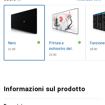
Nero
Pittura a
Funzion
inchiostro del
CHF
22.90
CHF
28.90
Giappone
CHF
25.90
Informazioni sul prodotto