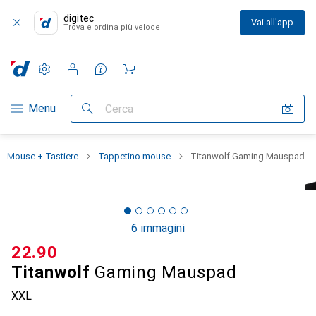
digitec
Vai all'app
Trova e ordina più veloce
Impostazioni
Conto cliente
Liste di confronto
Liste dei desideri
Carrello
Categoria Navigazione
Menu
Cerca
Mouse + Tastiere
Tappetino mouse
Titanwolf Gaming Mauspad
6 immagini
CHF
22.90
Titanwolf
Gaming Mauspad
XXL