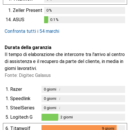
1.
Zeller Present
0
%
14.
ASUS
0.1
%
0.1
%
Confronta tutti i 54 marchi
Durata della garanzia
Il tempo di elaborazione che intercorre tra l'arrivo al centro
di assistenza e il recupero da parte del cliente, in media in
giorni lavorativi.
Fonte: Digitec Galaxus
1.
Razer
i
0
giorni
1.
Speedlink
i
0
giorni
1.
SteelSeries
i
0
giorni
5.
Logitech G
2
giorni
2
giorni
6.
Titanwolf
9
giorni