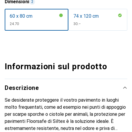
Dimensioni
2
60 x 80 cm
74 x 120 cm
CHF
24.70
CHF
30.–
Informazioni sul prodotto
Descrizione
Se desiderate proteggere il vostro pavimento in luoghi
molto frequentati, come ad esempio nei punti di appoggio
per scarpe sporche o ciotole per animali, la protezione per
pavimenti Floorsafe di Siltex è la soluzione ideale. È
estremamente resistente, neutra nel odore e priva di