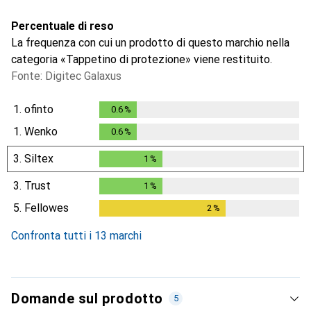
Percentuale di reso
La frequenza con cui un prodotto di questo marchio nella
categoria «Tappetino di protezione» viene restituito.
Fonte: Digitec Galaxus
1.
ofinto
0.6
%
0.6
%
1.
Wenko
0.6
%
0.6
%
3.
Siltex
1
%
1
%
3.
Trust
1
%
1
%
5.
Fellowes
2
%
2
%
Confronta tutti i 13 marchi
Domande sul prodotto
5