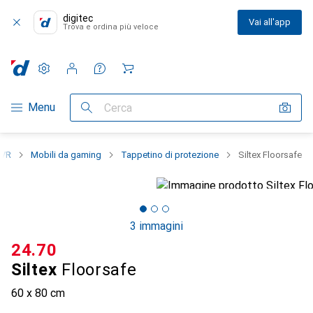
digitec
Vai all'app
Trova e ordina più veloce
Impostazioni
Conto cliente
Liste di confronto
Liste dei desideri
Carrello
Categoria Navigazione
Menu
Cerca
 VR
Mobili da gaming
Tappetino di protezione
Siltex Floorsafe
3 immagini
CHF
24.70
Siltex
Floorsafe
60 x 80 cm