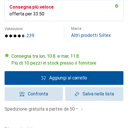
Consegna più veloce
offerta per
CHF
33.50
Marca
Valutazioni
Altri prodotti Siltex
239
Consegna tra lun, 10.8. e mar, 11.8.
Più di 10 pezzi in stock presso il fornitore
Aggiungi al carrello
Confronta
Salva nella lista
i
Spedizione gratuita a partire da 50.–