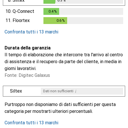
8.
Siltex
0.3
%
0.3
%
10.
Q-Connect
0.4
%
0.4
%
11.
Floortex
0.6
%
0.6
%
Confronta tutti i 13 marchi
Durata della garanzia
Il tempo di elaborazione che intercorre tra l'arrivo al centro
di assistenza e il recupero da parte del cliente, in media in
giorni lavorativi.
Fonte: Digitec Galaxus
i
Siltex
Dati non sufficienti
i
i
i
i
Dati non sufficienti
Dati non sufficienti
Dati non sufficienti
Dati non sufficienti
Purtroppo non disponiamo di dati sufficienti per questa
categoria per mostrarti ulteriori percentuali.
Confronta tutti i 13 marchi