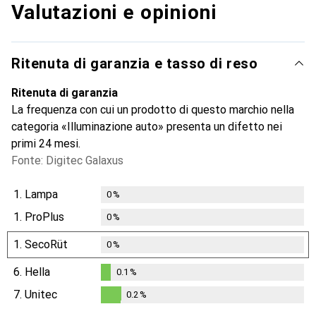
Valutazioni e opinioni
Ritenuta di garanzia e tasso di reso
Ritenuta di garanzia
La frequenza con cui un prodotto di questo marchio nella
categoria «Illuminazione auto» presenta un difetto nei
primi 24 mesi.
Fonte: Digitec Galaxus
1.
Lampa
0
%
1.
ProPlus
0
%
1.
SecoRüt
0
%
6.
Hella
0.1
%
0.1
%
7.
Unitec
0.2
%
0.2
%