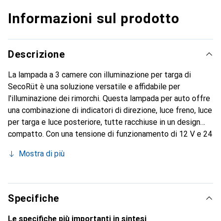
Informazioni sul prodotto
Descrizione
La lampada a 3 camere con illuminazione per targa di
SecoRüt è una soluzione versatile e affidabile per
l'illuminazione dei rimorchi. Questa lampada per auto offre
una combinazione di indicatori di direzione, luce freno, luce
per targa e luce posteriore, tutte racchiuse in un design
compatto. Con una tensione di funzionamento di 12 V e 24
V, è adatta per diverse applicazioni. La lampada è dotata di
Mostra di più
perni filettati M5 e dadi, che ne facilitano il montaggio.
Grazie all'omologazione E9, soddisfa gli standard di
sicurezza richiesti per la circolazione stradale. L'uso della
tecnologia LED garantisce un'elevata efficienza energetica
Specifiche
e longevità, rendendola una scelta pratica per i proprietari
di veicoli.
Le specifiche più importanti in sintesi