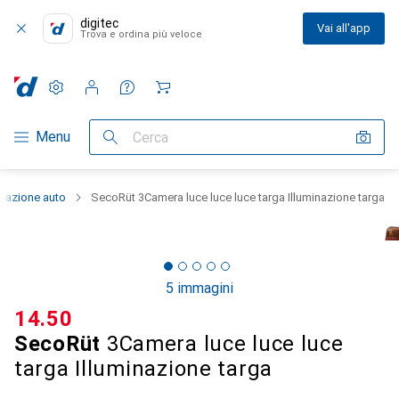
digitec
Vai all'app
Trova e ordina più veloce
Impostazioni
Conto cliente
Liste di confronto
Liste dei desideri
Carrello
Categoria Navigazione
Menu
Cerca
inazione auto
SecoRüt 3Camera luce luce luce targa Illuminazione targa
5 immagini
CHF
14.50
SecoRüt
3Camera luce luce luce
targa Illuminazione targa