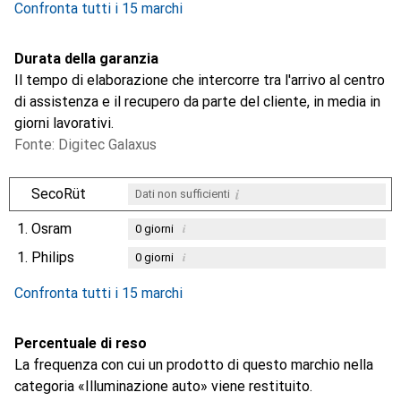
Confronta tutti i 15 marchi
Durata della garanzia
Il tempo di elaborazione che intercorre tra l'arrivo al centro
di assistenza e il recupero da parte del cliente, in media in
giorni lavorativi.
Fonte: Digitec Galaxus
i
SecoRüt
Dati non sufficienti
1.
Osram
i
0
giorni
1.
Philips
i
0
giorni
i
i
Dati non sufficienti
Dati non sufficienti
Confronta tutti i 15 marchi
Percentuale di reso
La frequenza con cui un prodotto di questo marchio nella
categoria «Illuminazione auto» viene restituito.