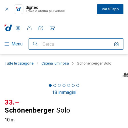
digitec
Vai all'app
Trova e ordina più veloce
Impostazioni
Conto cliente
Liste di confronto
Liste dei desideri
Carrello
Categoria Navigazione
Menu
Cerca
Tutte le categorie
Catena luminosa
Schönenberger Solo
18 immagini
CHF
33.–
Schönenberger
Solo
10 m