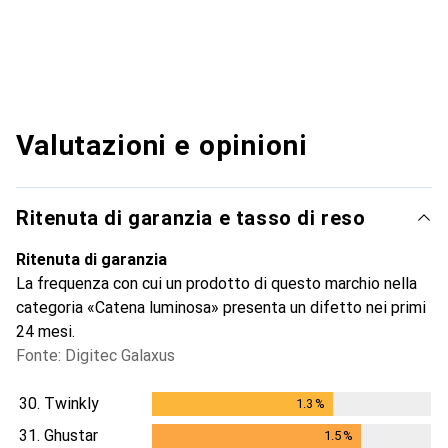
Valutazioni e opinioni
Ritenuta di garanzia e tasso di reso
Ritenuta di garanzia
La frequenza con cui un prodotto di questo marchio nella
categoria «Catena luminosa» presenta un difetto nei primi
24 mesi.
Fonte: Digitec Galaxus
30.
Twinkly
1.3
%
1.3
%
31.
Ghustar
1.5
%
1.5
%