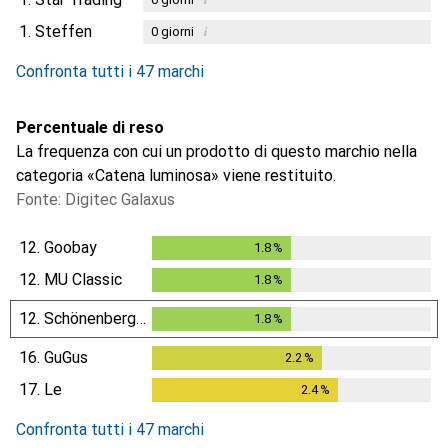
1.
Steffen
i
0
giorni
Confronta tutti i 47 marchi
Percentuale di reso
La frequenza con cui un prodotto di questo marchio nella
categoria «Catena luminosa» viene restituito.
Fonte: Digitec Galaxus
12.
Goobay
1.8
%
1.8
%
12.
MU Classic
1.8
%
1.8
%
12.
Schönenberger
1.8
%
1.8
%
16.
GuGus
2.2
%
2.2
%
17.
Le
2.4
%
2.4
%
Confronta tutti i 47 marchi