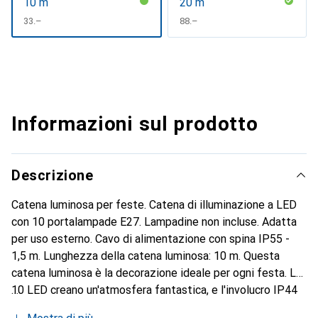
10 m
20 m
CHF
33.–
CHF
88.–
Informazioni sul prodotto
Descrizione
Catena luminosa per feste. Catena di illuminazione a LED
con 10 portalampade E27. Lampadine non incluse. Adatta
per uso esterno. Cavo di alimentazione con spina IP55 -
1,5 m. Lunghezza della catena luminosa: 10 m. Questa
catena luminosa è la decorazione ideale per ogni festa. Le
10 LED creano un'atmosfera fantastica, e l'involucro IP44
protegge le luci da polvere e umidità.