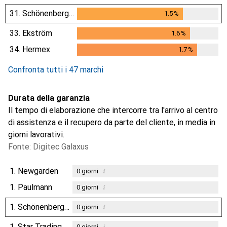
31.
Schönenberger
1.5
%
1.5
%
33.
Ekström
1.6
%
1.6
%
34.
Hermex
1.7
%
1.7
%
Confronta tutti i 47 marchi
Durata della garanzia
Il tempo di elaborazione che intercorre tra l'arrivo al centro
di assistenza e il recupero da parte del cliente, in media in
giorni lavorativi.
Fonte: Digitec Galaxus
1.
Newgarden
i
0
giorni
1.
Paulmann
i
0
giorni
1.
Schönenberger
i
0
giorni
1.
Star Trading
i
0
giorni