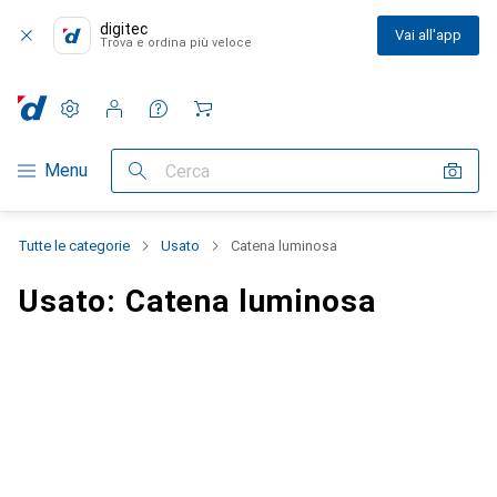
digitec
Vai all'app
Trova e ordina più veloce
Impostazioni
Conto cliente
Liste di confronto
Liste dei desideri
Carrello
Categoria Navigazione
Menu
Cerca
Tutte le categorie
Usato
Catena luminosa
Usato: Catena luminosa