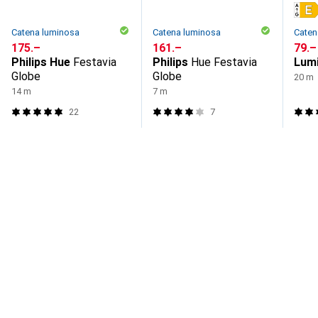
Catena luminosa
Catena luminosa
Caten
CHF
175.–
CHF
161.–
CHF
79.–
Philips Hue
Festavia
Philips
Hue Festavia
Lum
Globe
Globe
20 m
14 m
7 m
22
7