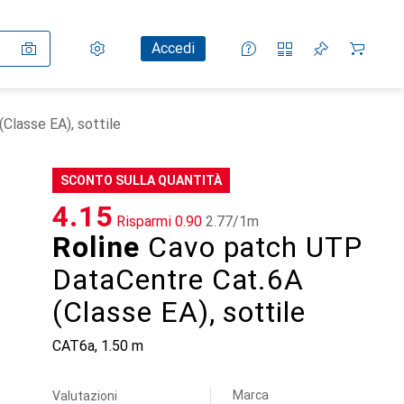
Impostazioni
Conto cliente
Liste di confronto
Liste dei desideri
Carrello
Accedi
Classe EA), sottile
SCONTO SULLA QUANTITÀ
CHF
4.15
Risparmi
CHF
0.90
CHF
2.77
/
1m
Roline
Cavo patch UTP
DataCentre Cat.6A
(Classe EA), sottile
CAT6a, 1.50 m
Marca
Valutazioni