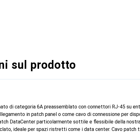
i sul prodotto
mato di categoria 6A preassemblato con connettori RJ-45 su ent
legamento in patch panel o come cavo di connessione per dispo
atch DataCenter particolarmente sottile e flessibile della nostra
clato, ideale per spazi ristretti come i data center. Cavo patch 
 con connettori RJ-45 su entrambe le estremità. Per l'uso in r