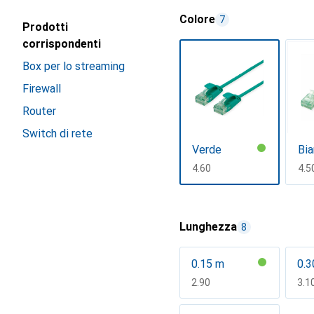
Colore
7
Prodotti
corrispondenti
Box per lo streaming
Firewall
Router
Switch di rete
Verde
Bi
CHF
4.60
CH
4.5
Mostra di più
Lunghezza
8
0.15 m
0.3
CHF
2.90
CH
3.1