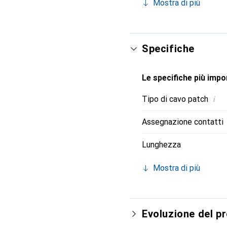
Mostra di più
Gigabit. Resistente graz
EIA/TIA568, 8 fili. Strutt
Specifiche
Le specifiche più impor
i
Tipo di cavo patch
Assegnazione contatti
Lunghezza
Mostra di più
Evoluzione del p