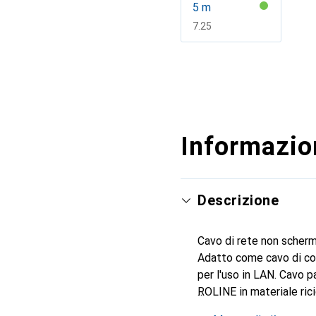
5 m
CHF
7.25
Mostra di più
Informazion
Descrizione
Cavo di rete non scher
Adatto come cavo di col
per l'uso in LAN. Cavo p
ROLINE in materiale rici
schermato preassemblato