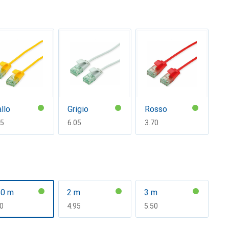
allo
Grigio
Rosso
F
65
CHF
6.05
CHF
3.70
50 m
2 m
3 m
F
60
CHF
4.95
CHF
5.50