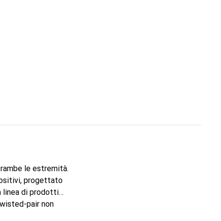
rambe le estremità.
sitivi, progettato
 linea di prodotti
twisted-pair non
eti Ethernet a 10