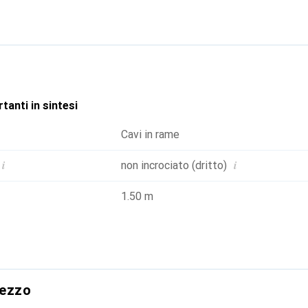
ie alla protezione anti-torsione iniettata. Configurazione dei c
ura: 8 fili in rame.
tanti in sintesi
Cavi in rame
i
i
non incrociato (dritto)
1.50 m
rezzo