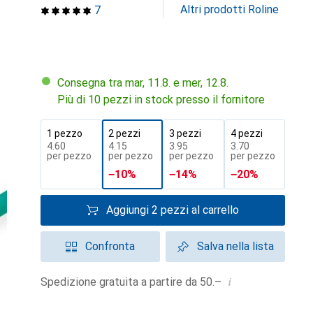
Altri prodotti Roline
7
Consegna tra mar, 11.8. e mer, 12.8.
Più di 10 pezzi in stock presso il fornitore
1 pezzo
2 pezzi
3 pezzi
4 pezzi
CHF
4.60
CHF
4.15
CHF
3.95
CHF
3.70
per pezzo
per pezzo
per pezzo
per pezzo
−
10
%
−
14
%
−
20
%
Aggiungi 2 pezzi al carrello
Confronta
Salva nella lista
i
Spedizione gratuita a partire da 50.–