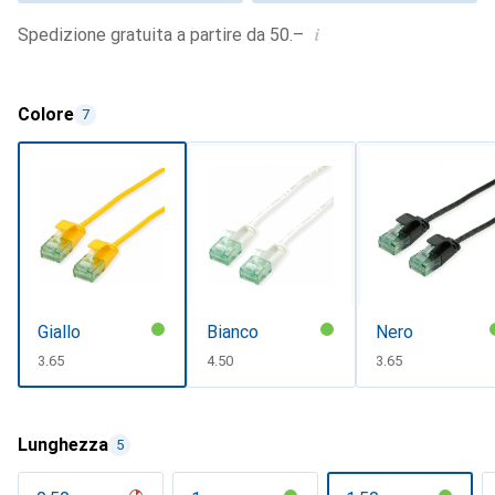
i
Spedizione gratuita a partire da 50.–
Colore
7
Giallo
Bianco
Nero
CHF
3.65
CHF
4.50
CHF
3.65
Lunghezza
5