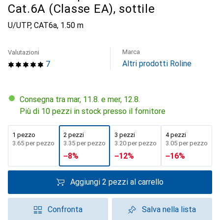
Cat.6A (Classe EA), sottile
U/UTP, CAT6a, 1.50 m
Marca
Valutazioni
Altri prodotti Roline
7
Consegna tra mar, 11.8. e mer, 12.8.
Più di 10 pezzi in stock presso il fornitore
1 pezzo
2 pezzi
3 pezzi
4 pezzi
CHF
3.65
per pezzo
CHF
3.35
per pezzo
CHF
3.20
per pezzo
CHF
3.05
per pezzo
−
8
%
−
12
%
−
16
%
Aggiungi 2 pezzi al carrello
Confronta
Salva nella lista