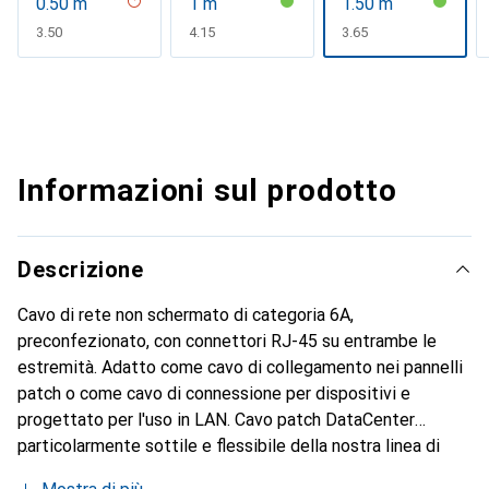
0.50 m
1 m
1.50 m
CHF
3.50
CHF
4.15
CHF
3.65
Informazioni sul prodotto
Descrizione
Cavo di rete non schermato di categoria 6A,
preconfezionato, con connettori RJ-45 su entrambe le
estremità. Adatto come cavo di collegamento nei pannelli
patch o come cavo di connessione per dispositivi e
progettato per l'uso in LAN. Cavo patch DataCenter
particolarmente sottile e flessibile della nostra linea di
prodotti in materiale riciclato ROLINE, ideale per ambienti