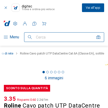
digitec
Vai all'app
Trova e ordina più veloce
Impostazioni
Conto cliente
Liste di confronto
Liste dei desideri
Carrello
Categoria Navigazione
Menu
Cerca
vo di rete
Roline Cavo patch UTP DataCentre Cat.6A (Classe EA), sottile
6 immagini
SCONTO SULLA QUANTITÀ
CHF
3.35
Risparmi
CHF
0.60
CHF
2.24
/
1m
Roline
Cavo patch UTP DataCentre