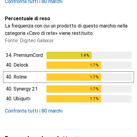
Confronta tutti i 80 marchi
Percentuale di reso
La frequenza con cui un prodotto di questo marchio nella
categoria «Cavo di rete» viene restituito.
Fonte: Digitec Galaxus
34.
PremiumCord
1.4
%
1.4
%
40.
Delock
1.7
%
1.7
%
40.
Roline
1.7
%
1.7
%
40.
Synergy 21
1.7
%
1.7
%
40.
Ubiquiti
1.7
%
1.7
%
Confronta tutti i 80 marchi