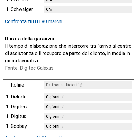
1.
Schwaiger
0
%
Confronta tutti i 80 marchi
Durata della garanzia
Il tempo di elaborazione che intercorre tra l'arrivo al centro
di assistenza e il recupero da parte del cliente, in media in
giorni lavorativi.
Fonte: Digitec Galaxus
i
Roline
Dati non sufficienti
1.
Delock
i
0
giorni
1.
Digitec
i
0
giorni
1.
Digitus
i
0
giorni
1.
Goobay
i
0
giorni