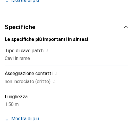
Mostra di più
ristretti come i data center.
Specifiche
Le specifiche più importanti in sintesi
i
Tipo di cavo patch
Cavi in rame
i
Assegnazione contatti
i
non incrociato (dritto)
Lunghezza
1.50 m
Mostra di più