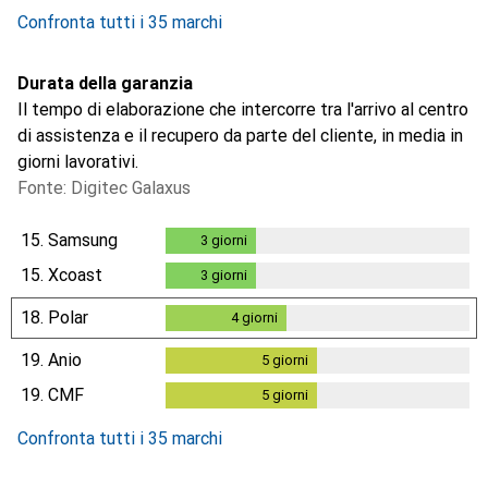
Confronta tutti i 35 marchi
Durata della garanzia
Il tempo di elaborazione che intercorre tra l'arrivo al centro
di assistenza e il recupero da parte del cliente, in media in
giorni lavorativi.
Fonte: Digitec Galaxus
15.
Samsung
3
giorni
3
giorni
15.
Xcoast
3
giorni
3
giorni
18.
Polar
4
giorni
4
giorni
19.
Anio
5
giorni
5
giorni
19.
CMF
5
giorni
5
giorni
Confronta tutti i 35 marchi