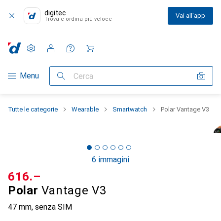
digitec
Vai all'app
Trova e ordina più veloce
Impostazioni
Conto cliente
Liste di confronto
Liste dei desideri
Carrello
Categoria Navigazione
Menu
Cerca
Tutte le categorie
Wearable
Smartwatch
Polar Vantage V3
6 immagini
CHF
616.–
Polar
Vantage V3
47 mm, senza SIM