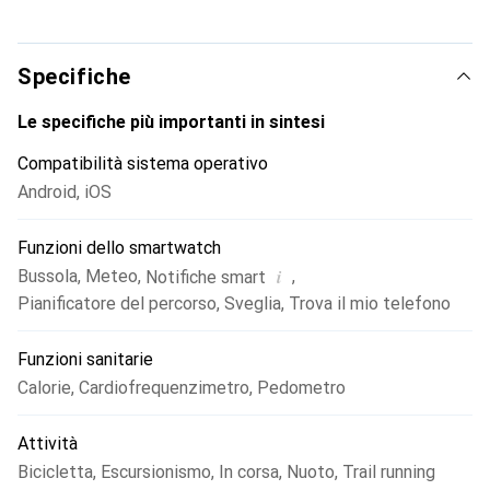
Trova il mio telefono: mostra l'ultima posizione
sincronizzata del tuo smartphone sulla mappa
dell'orologio: Un suono indica quando il tuo smartphone si
Specifiche
trova nel raggio d'azione del Bluetooth.
Rimani aggiornato con le notifiche interne come i
Le specifiche più importanti in sintesi
promemoria per la sincronizzazione, le sessioni di
Compatibilità sistema operativo
allenamento pianificate o gli avvisi se dimentichi lo
Android
,
iOS
smartphone.
Funzioni dello smartwatch
i
Bussola
,
Meteo
,
,
Notifiche smart
Pianificatore del percorso
,
Sveglia
,
Trova il mio telefono
Funzioni sanitarie
Calorie
,
Cardiofrequenzimetro
,
Pedometro
Attività
Bicicletta
,
Escursionismo
,
In corsa
,
Nuoto
,
Trail running