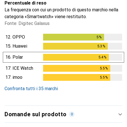
Percentuale di reso
La frequenza con cui un prodotto di questo marchio nella
categoria «Smartwatch» viene restituito.
Fonte: Digitec Galaxus
12.
OPPO
5
%
5
%
15.
Huawei
5.3
%
5.3
%
16.
Polar
5.4
%
5.4
%
17.
ICE Watch
5.5
%
5.5
%
17.
imoo
5.5
%
5.5
%
Confronta tutti i 35 marchi
Domande sul prodotto
0