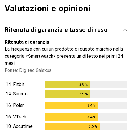
Valutazioni e opinioni
Ritenuta di garanzia e tasso di reso
Ritenuta di garanzia
La frequenza con cui un prodotto di questo marchio nella
categoria «Smartwatch» presenta un difetto nei primi 24
mesi.
Fonte: Digitec Galaxus
14.
Fitbit
2.9
%
2.9
%
14.
Suunto
2.9
%
2.9
%
16.
Polar
3.4
%
3.4
%
16.
VTech
3.4
%
3.4
%
18.
Accutime
3.5
%
3.5
%