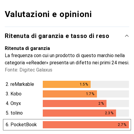
Valutazioni e opinioni
Ritenuta di garanzia e tasso di reso
Ritenuta di garanzia
La frequenza con cui un prodotto di questo marchio nella
categoria «eReader» presenta un difetto nei primi 24 mesi.
Fonte: Digitec Galaxus
2.
reMarkable
1.5
%
1.5
%
3.
Kobo
1.7
%
1.7
%
4.
Onyx
2
%
2
%
5.
tolino
2.3
%
2.3
%
6.
PocketBook
2.7
%
2.7
%