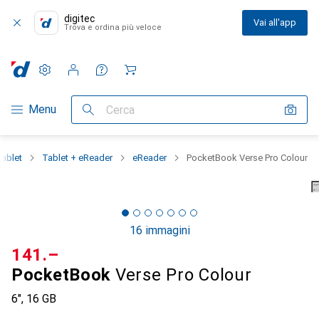
digitec
Vai all'app
Trova e ordina più veloce
Impostazioni
Conto cliente
Liste di confronto
Liste dei desideri
Carrello
Categoria Navigazione
Menu
Cerca
ablet
Tablet + eReader
eReader
PocketBook Verse Pro Colour
16 immagini
CHF
141.–
PocketBook
Verse Pro Colour
6", 16 GB