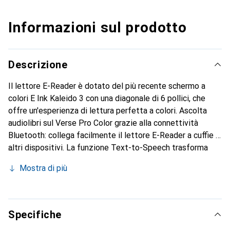
Informazioni sul prodotto
Descrizione
Il lettore E-Reader è dotato del più recente schermo a
colori E Ink Kaleido 3 con una diagonale di 6 pollici, che
offre un'esperienza di lettura perfetta a colori. Ascolta
audiolibri sul Verse Pro Color grazie alla connettività
Bluetooth: collega facilmente il lettore E-Reader a cuffie e
altri dispositivi. La funzione Text-to-Speech trasforma
ogni file di testo in un audiolibro. Con due clic, il dispositivo
Mostra di più
legge ogni libro con una voce dal suono naturale. Luce
frontale adattiva per ogni esigenza: da una tonalità blu
fresca per la lettura alla luce del giorno a una tonalità gialla
calda e rilassante per la lettura a letto.
Specifiche