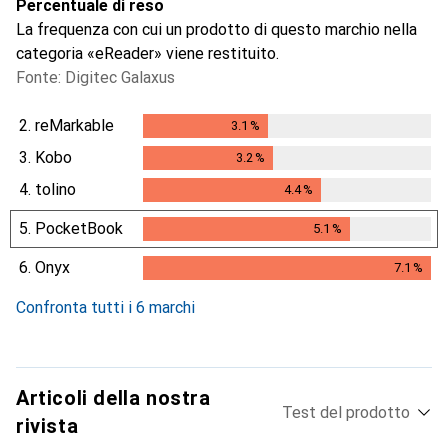
Percentuale di reso
La frequenza con cui un prodotto di questo marchio nella
categoria «eReader» viene restituito.
Fonte: Digitec Galaxus
2.
reMarkable
3.1
%
3.1
%
3.
Kobo
3.2
%
3.2
%
4.
tolino
4.4
%
4.4
%
5.
PocketBook
5.1
%
5.1
%
6.
Onyx
7.1
%
7.1
%
Confronta tutti i 6 marchi
Articoli della nostra
Test del prodotto
rivista