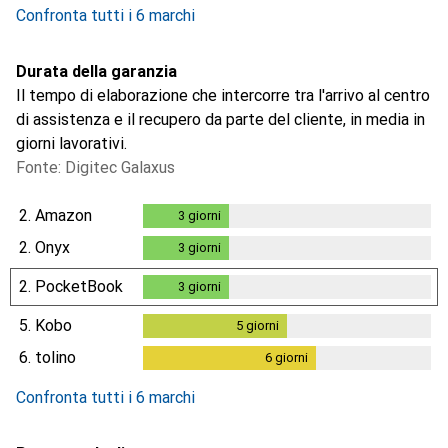
Confronta tutti i 6 marchi
Durata della garanzia
Il tempo di elaborazione che intercorre tra l'arrivo al centro
di assistenza e il recupero da parte del cliente, in media in
giorni lavorativi.
Fonte: Digitec Galaxus
2.
Amazon
3
giorni
3
giorni
2.
Onyx
3
giorni
3
giorni
2.
PocketBook
3
giorni
3
giorni
5.
Kobo
5
giorni
5
giorni
6.
tolino
6
giorni
6
giorni
Confronta tutti i 6 marchi