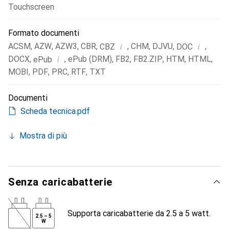
Touchscreen
Formato documenti
i
i
ACSM
,
AZW
,
AZW3
,
CBR
,
,
CHM
,
DJVU
,
,
CBZ
DOC
i
DOCX
,
,
ePub (DRM)
,
FB2
,
FB2.ZIP
,
HTM
,
HTML
,
ePub
MOBI
,
PDF
,
PRC
,
RTF
,
TXT
Documenti
Scheda tecnica.pdf
Mostra di più
Senza caricabatterie
Supporta caricabatterie da 2.5 a 5 watt.
2.5
–
5
W