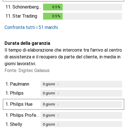
11.
Schönenberger
0.5
%
0.5
%
11.
Star Trading
0.5
%
0.5
%
Confronta tutti i 51 marchi
Durata della garanzia
Il tempo di elaborazione che intercorre tra l'arrivo al centro
di assistenza e il recupero da parte del cliente, in media in
giorni lavorativi.
Fonte: Digitec Galaxus
1.
Paulmann
i
0
giorni
1.
Philips
i
0
giorni
1.
Philips Hue
i
0
giorni
1.
Philips Professional
i
0
giorni
1.
Shelly
i
0
giorni