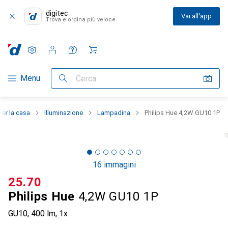
digitec
Vai all'app
Trova e ordina più veloce
Impostazioni
Conto cliente
Liste di confronto
Liste dei desideri
Carrello
Categoria Navigazione
Menu
Cerca
Per la casa
Illuminazione
Lampadina
Philips Hue 4,2W GU10 1P
16 immagini
CHF
25.70
Philips Hue
4,2W GU10 1P
GU10, 400 lm, 1x