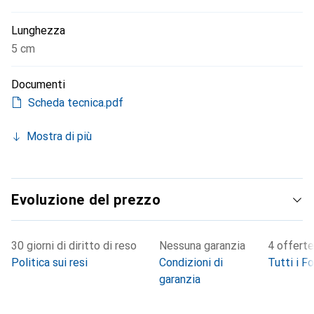
Lunghezza
5 cm
Documenti
Scheda tecnica.pdf
Mostra di più
Evoluzione del prezzo
30 giorni di diritto di reso
Nessuna garanzia
4 offerte
Politica sui resi
Condizioni di
Tutti i Fo
garanzia