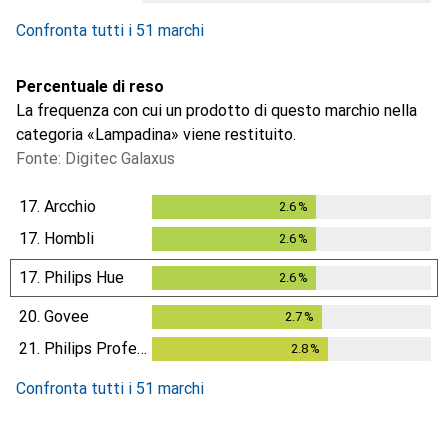
Confronta tutti i 51 marchi
Percentuale di reso
La frequenza con cui un prodotto di questo marchio nella
categoria «Lampadina» viene restituito.
Fonte: Digitec Galaxus
17.
Arcchio
2.6
%
2.6
%
17.
Hombli
2.6
%
2.6
%
17.
Philips Hue
2.6
%
2.6
%
20.
Govee
2.7
%
2.7
%
21.
Philips Professional
2.8
%
2.8
%
Confronta tutti i 51 marchi