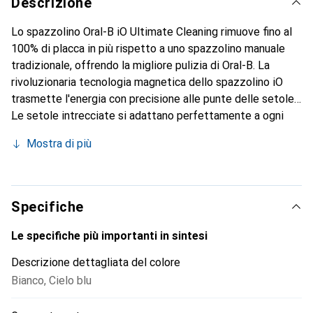
Descrizione
Lo spazzolino Oral-B iO Ultimate Cleaning rimuove fino al
100% di placca in più rispetto a uno spazzolino manuale
tradizionale, offrendo la migliore pulizia di Oral-B. La
rivoluzionaria tecnologia magnetica dello spazzolino iO
trasmette l'energia con precisione alle punte delle setole.
Le setole intrecciate si adattano perfettamente a ogni
dente, mentre i fasci di setole raggiungono gli spazi
Mostra di più
interdentali in profondità. Gli accessori per spazzolino iO
sono compatibili solo con gli spazzolini elettrici Oral-B iO.
Specifiche
Le specifiche più importanti in sintesi
Descrizione dettagliata del colore
Bianco
,
Cielo blu