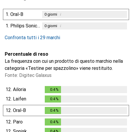
1.
Oral-B
i
0
giorni
1.
Philips Sonicare
i
0
giorni
Confronta tutti i 29 marchi
Percentuale di reso
La frequenza con cui un prodotto di questo marchio nella
categoria «Testine per spazzolino» viene restituito.
Fonte: Digitec Galaxus
12.
Ailoria
0.4
%
0.4
%
12.
Laifen
0.4
%
0.4
%
12.
Oral-B
0.4
%
0.4
%
12.
Paro
0.4
%
0.4
%
12.
Sonisk
0.4
%
0.4
%