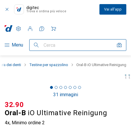
digitec
Vai all'app
Trova e ordina più veloce
Impostazioni
Conto cliente
Liste di confronto
Liste dei desideri
Carrello
Categoria Navigazione
Menu
Cerca
ura dei denti
Testine per spazzolino
Oral-B iO Ultimative Reinigung
31 immagini
CHF
32.90
Oral-B
iO Ultimative Reinigung
4x
,
Minimo ordine
2