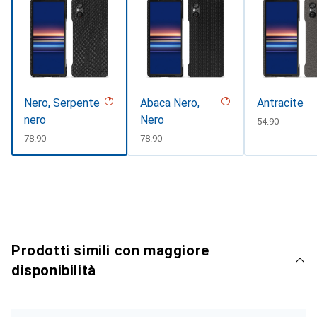
Nero, Serpente
Abaca Nero,
Antracite
nero
Nero
CHF
54.90
CHF
78.90
CHF
78.90
Prodotti simili con maggiore
disponibilità