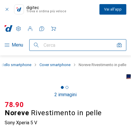
digitec
Vai all'app
Trova e ordina più veloce
Impostazioni
Conto cliente
Liste di confronto
Liste dei desideri
Carrello
Categoria Navigazione
Menu
Cerca
e dello smartphone
Cover smartphone
Noreve Rivestimento in pelle
2 immagini
CHF
78.90
Noreve
Rivestimento in pelle
Sony Xperia 5 V