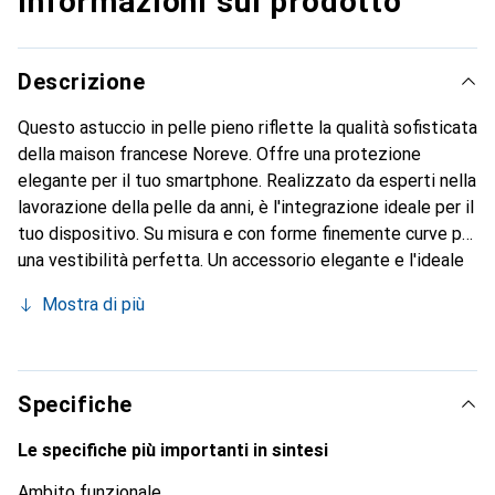
Informazioni sul prodotto
Descrizione
Questo astuccio in pelle pieno riflette la qualità sofisticata
della maison francese Noreve. Offre una protezione
elegante per il tuo smartphone. Realizzato da esperti nella
lavorazione della pelle da anni, è l'integrazione ideale per il
tuo dispositivo. Su misura e con forme finemente curve per
una vestibilità perfetta. Un accessorio elegante e l'ideale
rivestimento per il tuo smartphone. Il marchio Noreve è
Mostra di più
conosciuto a livello internazionale per i suoi prodotti di
alta qualità ed è sempre una buona scelta per il cliente
esigente.
Specifiche
Le specifiche più importanti in sintesi
Ambito funzionale