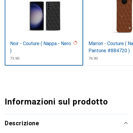
Noir - Couture ( Nappa - Nero
Marron - Couture ( N
)
Pantone #8B4720 )
CHF
73.90
CHF
76.90
Informazioni sul prodotto
Descrizione