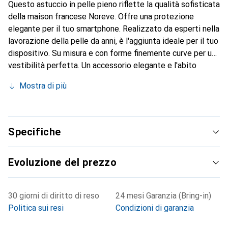
Questo astuccio in pelle pieno riflette la qualità sofisticata
della maison francese Noreve. Offre una protezione
elegante per il tuo smartphone. Realizzato da esperti nella
lavorazione della pelle da anni, è l'aggiunta ideale per il tuo
dispositivo. Su misura e con forme finemente curve per una
vestibilità perfetta. Un accessorio elegante e l'abito
ideale per il tuo smartphone. Il marchio Noreve è
Mostra di più
conosciuto a livello internazionale per i suoi prodotti di
alta qualità ed è sempre una buona scelta per il cliente
esigente.
Specifiche
Evoluzione del prezzo
30 giorni di diritto di reso
24 mesi Garanzia (Bring-in)
Politica sui resi
Condizioni di garanzia