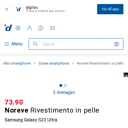
digitec
Vai all'app
Trova e ordina più veloce
Impostazioni
Conto cliente
Liste di confronto
Liste dei desideri
Carrello
Categoria Navigazione
Menu
Cerca
e dello smartphone
Cover smartphone
Noreve Rivestimento in pelle
2 immagini
CHF
73.90
Noreve
Rivestimento in pelle
Samsung Galaxy S23 Ultra