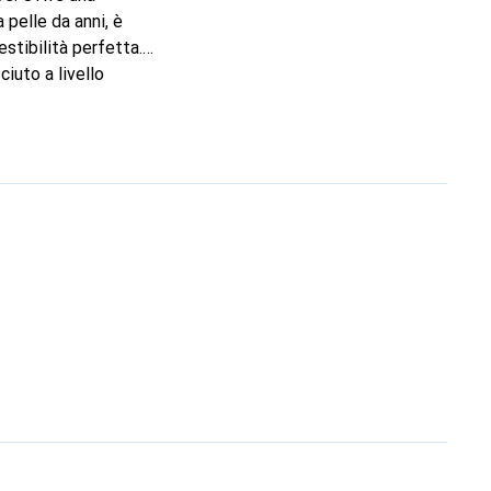
 pelle da anni, è
stibilità perfetta.
iuto a livello
ente esigente.