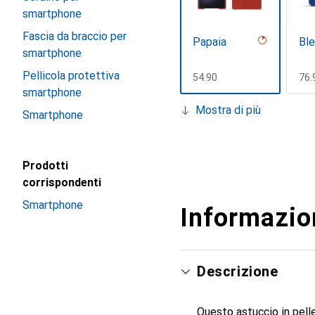
smartphone
Fascia da braccio per
Papaia
Ble
smartphone
Pellicola protettiva
CHF
54.90
CH
76.
smartphone
Mostra di più
Smartphone
Prodotti
corrispondenti
Smartphone
Informazion
Patina fauve
Ro
Co
CHF
139.–
CH
76.
Descrizione
Questo astuccio in pelle