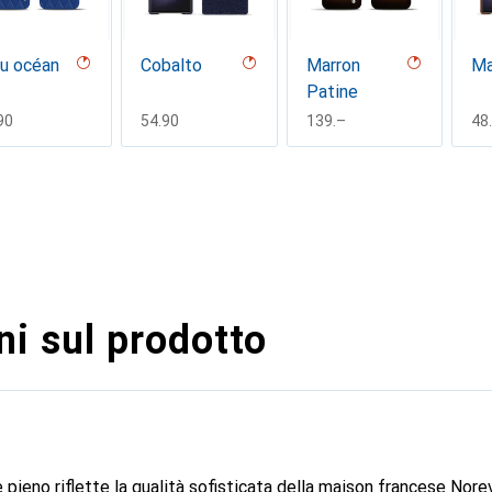
u océan
Cobalto
Marron
Ma
Patine
F
90
CHF
54.90
CHF
139.–
CH
48
i sul prodotto
uge -
Rouge
Serpente
uture
Patine
sabbia
F
90
CHF
139.–
CHF
76.90
 pieno riflette la qualità sofisticata della maison francese Nore