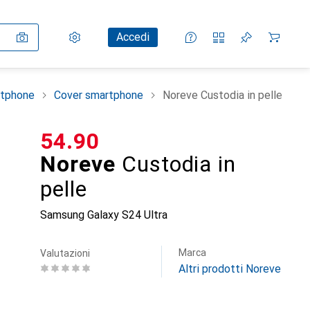
Impostazioni
Conto cliente
Liste di confronto
Liste dei desideri
Carrello
Accedi
rtphone
Cover smartphone
Noreve Custodia in pelle
CHF
54.90
Noreve
Custodia in
pelle
Samsung Galaxy S24 Ultra
Marca
Valutazioni
Altri prodotti Noreve