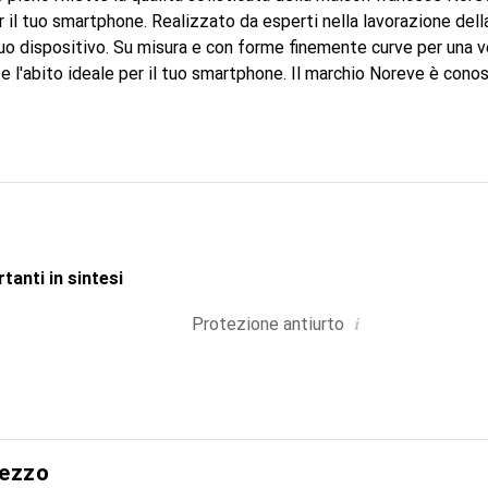
il tuo smartphone. Realizzato da esperti nella lavorazione della
 tuo dispositivo. Su misura e con forme finemente curve per una ve
 l'abito ideale per il tuo smartphone. Il marchio Noreve è conosc
i prodotti di alta qualità ed è sempre una buona scelta per il cli
tanti in sintesi
i
Protezione antiurto
rezzo