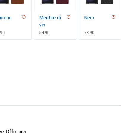
rrone
Mentire di
Nero
vin
F
.90
CHF
54.90
CHF
73.90
ve. Offre una