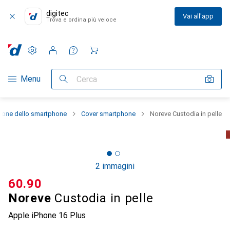
digitec
Vai all'app
Trova e ordina più veloce
Impostazioni
Conto cliente
Liste di confronto
Liste dei desideri
Carrello
Categoria Navigazione
Menu
Cerca
zione dello smartphone
Cover smartphone
Noreve Custodia in pelle
2 immagini
CHF
60.90
Noreve
Custodia in pelle
Apple iPhone 16 Plus