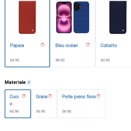
Papaia
Bleu océan
Cobalto
CHF
60.90
CHF
48.90
CHF
60.90
Materiale
3
Cuoi
Grana
Pelle pieno fiore
o
CHF
60.90
CHF
56.90
CHF
56.90