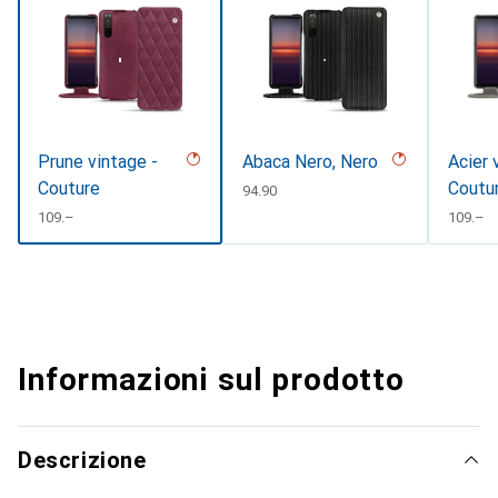
Prune vintage -
Abaca Nero, Nero
Acier 
Couture
Coutu
CHF
94.90
CHF
109.–
CHF
109.–
Informazioni sul prodotto
Descrizione