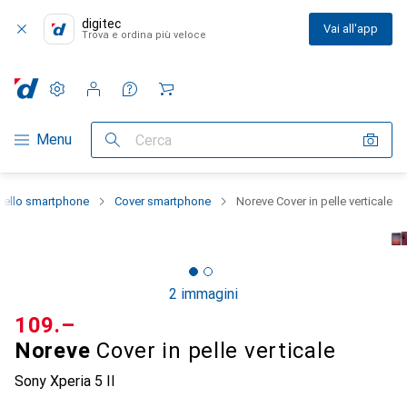
digitec
Vai all'app
Trova e ordina più veloce
Impostazioni
Conto cliente
Liste di confronto
Liste dei desideri
Carrello
Categoria Navigazione
Menu
Cerca
dello smartphone
Cover smartphone
Noreve Cover in pelle verticale
2 immagini
CHF
109.–
Noreve
Cover in pelle verticale
Sony Xperia 5 II