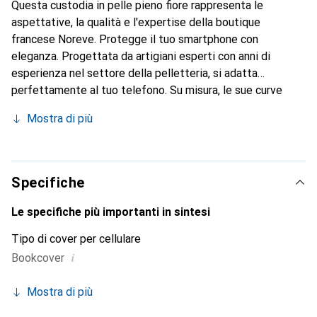
Questa custodia in pelle pieno fiore rappresenta le
aspettative, la qualità e l'expertise della boutique
francese Noreve. Protegge il tuo smartphone con
eleganza. Progettata da artigiani esperti con anni di
esperienza nel settore della pelletteria, si adatta
perfettamente al tuo telefono. Su misura, le sue curve
raffinate le conferiscono una vera seconda pelle. Diventa
Mostra di più
un accessorio chic e indispensabile per il tuo smartphone.
Il marchio Noreve è riconosciuto a livello internazionale per
i suoi prodotti di alta qualità ed è una scelta affidabile per
una clientela esigente.
Specifiche
Le specifiche più importanti in sintesi
Tipo di cover per cellulare
i
Bookcover
Mostra di più