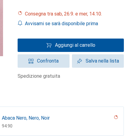
Consegna tra sab, 26.9. e mer, 14.10.
Avvisami se sarà disponibile prima
Aggiungi al carrello
Confronta
Salva nella lista
spedizione gratuita
Abaca Nero, Nero, Noir
CHF
94.90