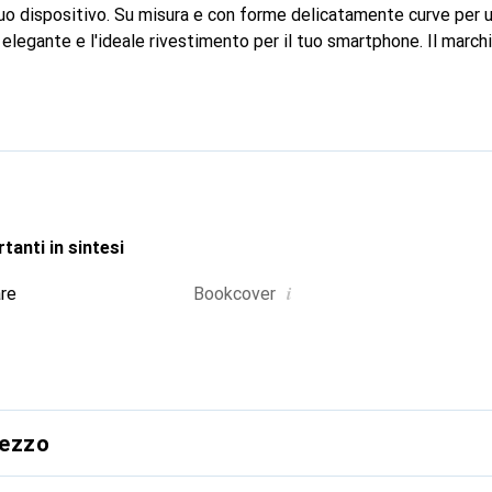
 tuo dispositivo. Su misura e con forme delicatamente curve per u
elegante e l'ideale rivestimento per il tuo smartphone. Il march
ernazionale per i suoi prodotti di alta qualità ed è sempre una sce
tanti in sintesi
i
are
Bookcover
rezzo