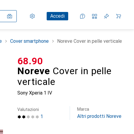
Impostazioni
Conto cliente
Liste di confronto
Liste dei desideri
Carrello
Accedi
e
Cover smartphone
Noreve Cover in pelle verticale
CHF
68.90
Noreve
Cover in pelle
verticale
Sony Xperia 1 IV
Marca
Valutazioni
Altri prodotti Noreve
1