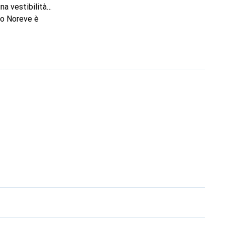
na vestibilità
io Noreve è
lta eccellente per il