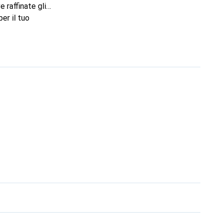
 raffinate gli
er il tuo
marchio Noreve è una