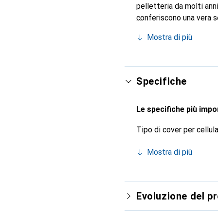
pelletteria da molti ann
conferiscono una vera s
smartphone. Riconosciuto
Mostra di più
scelta sicura per una cl
Specifiche
Le specifiche più impor
Tipo di cover per cellul
Mostra di più
Evoluzione del p