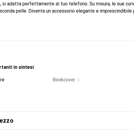
i, si adatta perfettamente al tuo telefono. Su misura, le sue curve
econda pelle. Diventa un accessorio elegante e imprescindibile p
 a livello internazionale per i suoi prodotti di alta qualità, il 
ientela esigente.
tanti in sintesi
i
are
Bookcover
rezzo