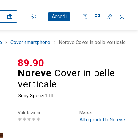
Impostazioni
Conto cliente
Liste di confronto
Liste dei desideri
Carrello
Accedi
e
Cover smartphone
Noreve Cover in pelle verticale
CHF
89.90
Noreve
Cover in pelle
verticale
Sony Xperia 1 III
Marca
Valutazioni
Altri prodotti Noreve