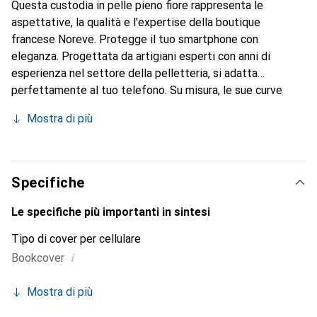
Questa custodia in pelle pieno fiore rappresenta le
aspettative, la qualità e l'expertise della boutique
francese Noreve. Protegge il tuo smartphone con
eleganza. Progettata da artigiani esperti con anni di
esperienza nel settore della pelletteria, si adatta
perfettamente al tuo telefono. Su misura, le sue curve
raffinate le conferiscono una vera seconda pelle. Diventa
Mostra di più
un accessorio elegante e indispensabile per il tuo
smartphone. Il marchio Noreve è riconosciuto a livello
internazionale per i suoi prodotti di alta qualità ed è una
scelta affidabile per una clientela esigente.
Specifiche
Le specifiche più importanti in sintesi
Tipo di cover per cellulare
i
Bookcover
Mostra di più