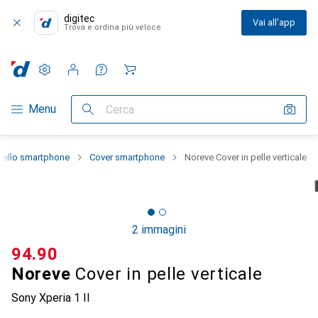
digitec
Vai all'app
Trova e ordina più veloce
Impostazioni
Conto cliente
Liste di confronto
Liste dei desideri
Carrello
Categoria Navigazione
Menu
Cerca
dello smartphone
Cover smartphone
Noreve Cover in pelle verticale
2 immagini
CHF
94.90
Noreve
Cover in pelle verticale
Sony Xperia 1 II