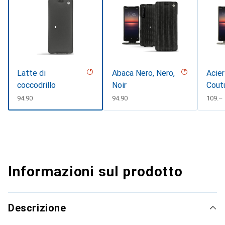
Latte di
Abaca Nero, Nero,
Acier
coccodrillo
Noir
Cout
CHF
94.90
CHF
94.90
CHF
109.–
Informazioni sul prodotto
Descrizione