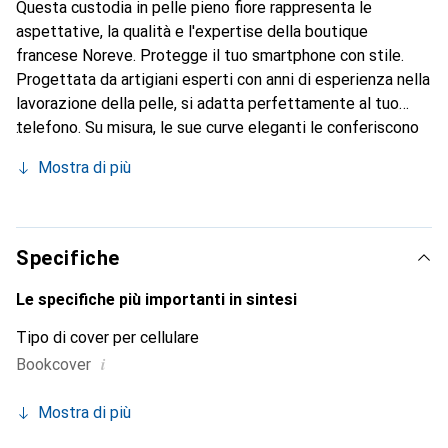
Questa custodia in pelle pieno fiore rappresenta le
aspettative, la qualità e l'expertise della boutique
francese Noreve. Protegge il tuo smartphone con stile.
Progettata da artigiani esperti con anni di esperienza nella
lavorazione della pelle, si adatta perfettamente al tuo
telefono. Su misura, le sue curve eleganti le conferiscono
una vera seconda pelle. Diventa un accessorio chic e
Mostra di più
indispensabile per il tuo smartphone. Riconosciuto a livello
internazionale per i suoi prodotti di alta qualità, il marchio
Noreve è una scelta affidabile per una clientela esigente.
Specifiche
Le specifiche più importanti in sintesi
Tipo di cover per cellulare
i
Bookcover
Mostra di più