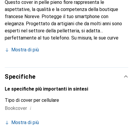
Questo cover in pelle pieno fiore rappresenta le
aspettative, la qualità e la competenza della boutique
francese Noreve. Protegge il tuo smartphone con
eleganza. Progettato da artigiani che da molti anni sono
esperti nel settore della pelletteria, si adatta
perfettamente al tuo telefono. Su misura, le sue curve
raffinate gli conferiscono una vera seconda pelle. Diventa
Mostra di più
un accessorio chic e indispensabile per il tuo smartphone.
Il marchio Noreve è riconosciuto a livello internazionale per
i suoi prodotti di alta qualità ed è una scelta sicura per una
clientela esigente.
Specifiche
Le specifiche più importanti in sintesi
Tipo di cover per cellulare
i
Bookcover
Mostra di più