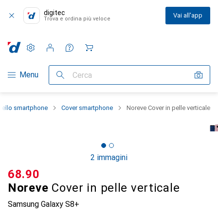
digitec
Vai all'app
Trova e ordina più veloce
Impostazioni
Conto cliente
Liste di confronto
Liste dei desideri
Carrello
Categoria Navigazione
Menu
Cerca
dello smartphone
Cover smartphone
Noreve Cover in pelle verticale
2 immagini
CHF
68.90
Noreve
Cover in pelle verticale
Samsung Galaxy S8+