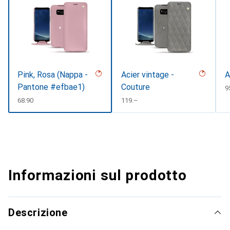
Pink, Rosa (Nappa -
Acier vintage -
A
Pantone #efbae1)
Couture
C
9
CHF
68.90
CHF
119.–
Informazioni sul prodotto
Descrizione