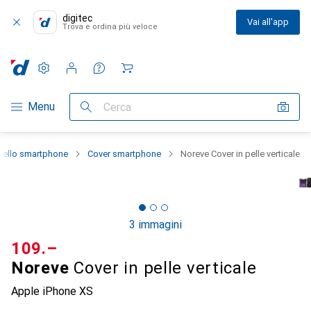
digitec
Vai all'app
Trova e ordina più veloce
Impostazioni
Conto cliente
Liste di confronto
Liste dei desideri
Carrello
Categoria Navigazione
Menu
Cerca
dello smartphone
Cover smartphone
Noreve Cover in pelle verticale
3 immagini
CHF
109.–
Noreve
Cover in pelle verticale
Apple iPhone XS