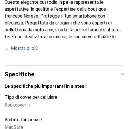
Questa elegante custodia in pelle rappresenta le
aspettative, la qualità e l'expertise della boutique
francese Noreve. Protegge il tuo smartphone con
eleganza. Progettata da artigiani che sono esperti di
pelletteria da molti anni, si adatta perfettamente al tuo
telefono. Realizzata su misura, le sue curve raffinate le
conferiscono una vera seconda pelle. Diventa un
Mostra di più
accessorio chic e indispensabile per il tuo smartphone. Il
marchio Noreve è riconosciuto a livello internazionale per i
suoi prodotti di alta qualità ed è una scelta sicura per una
clientela esigente.
Specifiche
Le specifiche più importanti in sintesi
Tipo di cover per cellulare
i
Bookcover
Ambito funzionale
MagSafe