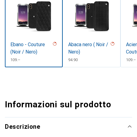
Ebano - Couture
Abaca nero ( Noir /
Acier
(Noir / Nero)
Nero)
Cout
CHF
109.–
CHF
94.90
CHF
109.–
Informazioni sul prodotto
Descrizione