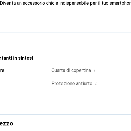
 Diventa un accessorio chic e indispensabile per il tuo smartpho
internazionale per i suoi prodotti di alta qualità ed è una scelta a
tanti in sintesi
i
are
Quarta di copertina
i
Protezione antiurto
rezzo