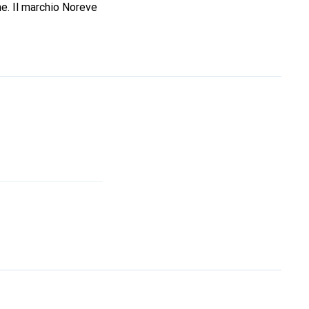
ne. Il marchio Noreve
ffidabile per una