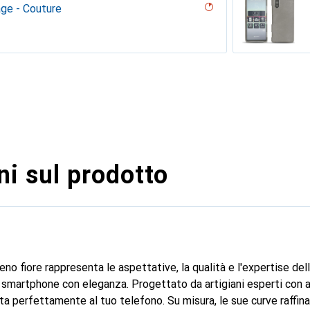
age - Couture
la passione
ndarino
ouqui Couture
pa / Bianco)
n
erraneo
arciate - Couture
tage - Couture
 - Couture
abla
uture ( Noir / Nero )
ture
a
ge - Couture
 vintage - Couture
 Couture
ntage
pente nero
ancione
intage - Couture
uve
ntage
uture
 Couture
egia
outure
upelenc
age - Couture
sabbia
ocente
ne
uro - Couture
i sul prodotto
eno fiore rappresenta le aspettative, la qualità e l'expertise de
 smartphone con eleganza. Progettato da artigiani esperti con a
atta perfettamente al tuo telefono. Su misura, le sue curve raffin