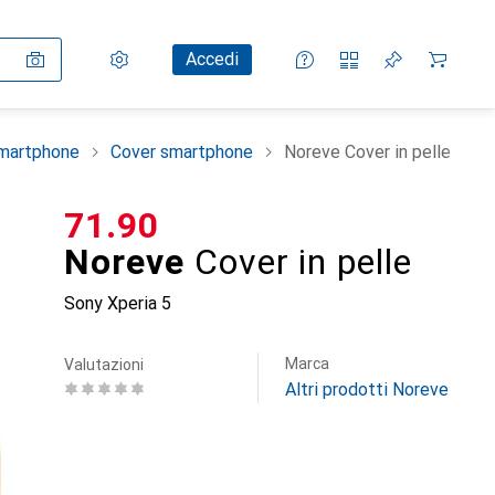
Impostazioni
Conto cliente
Liste di confronto
Liste dei desideri
Carrello
Accedi
smartphone
Cover smartphone
Noreve Cover in pelle
CHF
71.90
Noreve
Cover in pelle
Sony Xperia 5
Marca
Valutazioni
Altri prodotti Noreve