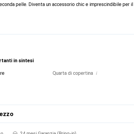
econda pelle. Diventa un accessorio chic e imprescindibile per i
ternazionale per i suoi prodotti di alta qualità, il marchio Noreve
te.
tanti in sintesi
i
are
Quarta di copertina
rezzo
so
24 mesi Garanzia (Bring-in)