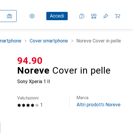
Impostazioni
Conto cliente
Liste di confronto
Liste dei desideri
Carrello
Accedi
smartphone
Cover smartphone
Noreve Cover in pelle
CHF
94.90
Noreve
Cover in pelle
Sony Xperia 1 II
Marca
Valutazioni
Altri prodotti Noreve
1