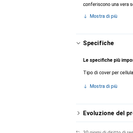
conferiscono una vera s
Riconosciuto a livello in
Mostra di più
per una clientela esigen
Specifiche
Le specifiche più impor
Tipo di cover per cellul
Mostra di più
Evoluzione del p
30 giorni di diritto di re