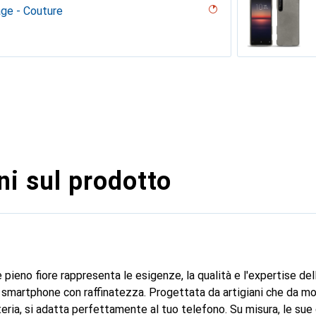
age - Couture
la prugna
getariana
- Couture
vibrante
ero, Nero, Noir
gie
uture ( Nappa - Bianco )
- Couture ( Nappa - Pantone #abcae9 )
n PU
erraneo
Giallo
tage
o nero, Nero, Noir
Marrone
uture ( Noir / Nero )
ture
e
a
uture
 vintage - Couture
ggie
U ( Pantone #8B4720 )
ntage - Couture
, Serpente nero
u
ine
rossa
rrone
ro - Couture
ne
uture
ne
ine
ggie
sabbia
a
ne
ie
uro - Couture
i sul prodotto
 pieno fiore rappresenta le esigenze, la qualità e l'expertise de
 smartphone con raffinatezza. Progettata da artigiani che da mol
teria, si adatta perfettamente al tuo telefono. Su misura, le sue 