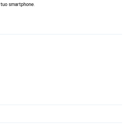
l tuo smartphone.
 è una scelta sicura