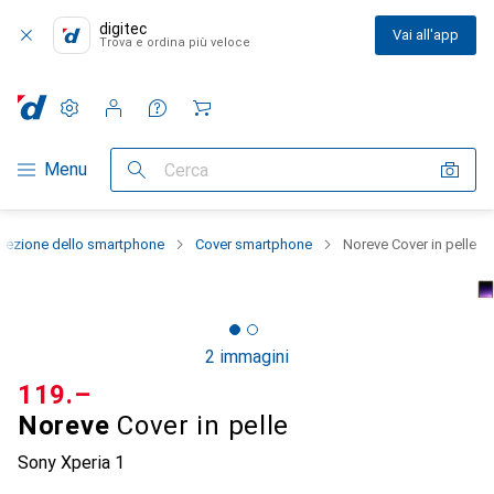
digitec
Vai all'app
Trova e ordina più veloce
Impostazioni
Conto cliente
Liste di confronto
Liste dei desideri
Carrello
Categoria Navigazione
Menu
Cerca
otezione dello smartphone
Cover smartphone
Noreve Cover in pelle
2 immagini
CHF
119.–
Noreve
Cover in pelle
Sony Xperia 1