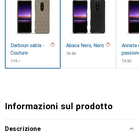
Darboun sabla -
Abaca Nero, Nero
Annata 
Couture
passion
CHF
76.90
CHF
119.–
CHF
74.90
Informazioni sul prodotto
Descrizione