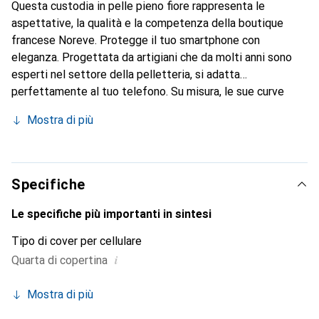
Questa custodia in pelle pieno fiore rappresenta le
aspettative, la qualità e la competenza della boutique
francese Noreve. Protegge il tuo smartphone con
eleganza. Progettata da artigiani che da molti anni sono
esperti nel settore della pelletteria, si adatta
perfettamente al tuo telefono. Su misura, le sue curve
raffinate le conferiscono una vera e propria seconda pelle.
Mostra di più
Diventa un accessorio elegante e indispensabile per il tuo
smartphone. Riconosciuta a livello internazionale per i suoi
prodotti di alta qualità, il marchio Noreve è una scelta
sicura per una clientela esigente.
Specifiche
Le specifiche più importanti in sintesi
Tipo di cover per cellulare
i
Quarta di copertina
Mostra di più