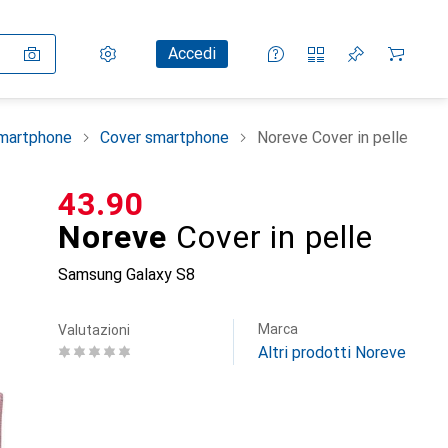
Impostazioni
Conto cliente
Liste di confronto
Liste dei desideri
Carrello
Accedi
smartphone
Cover smartphone
Noreve Cover in pelle
CHF
43.90
Noreve
Cover in pelle
Samsung Galaxy S8
Marca
Valutazioni
Altri prodotti Noreve