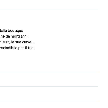
 della boutique
che da molti anni
isura, le sue curve
cindibile per il tuo
marchio Noreve è una