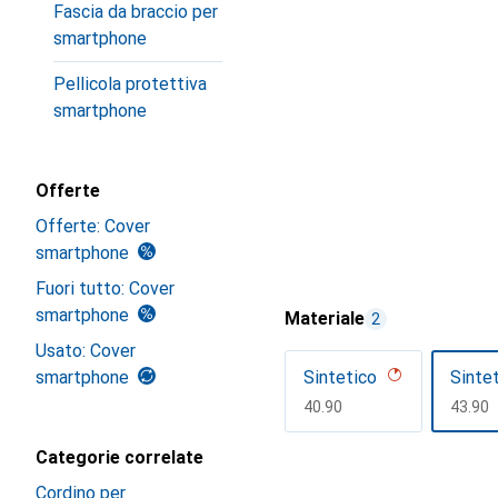
Fascia da braccio per
smartphone
Pellicola protettiva
smartphone
Offerte
Offerte: Cover
smartphone
Fuori tutto: Cover
smartphone
Materiale
2
Usato: Cover
smartphone
Sintetico
Sinte
CHF
40.90
CHF
43.90
Categorie correlate
Mostra di più
Cordino per