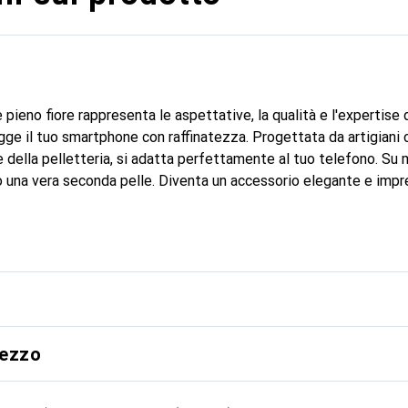
 pieno fiore rappresenta le aspettative, la qualità e l'expertise
ge il tuo smartphone con raffinatezza. Progettata da artigiani 
 della pelletteria, si adatta perfettamente al tuo telefono. Su m
 una vera seconda pelle. Diventa un accessorio elegante e impres
 a livello internazionale per i suoi prodotti di alta qualità, il 
ientela esigente.
rezzo