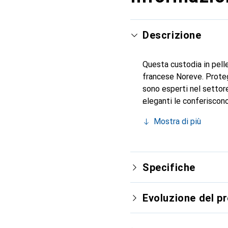
Descrizione
Questa custodia in pelle
francese Noreve. Proteg
sono esperti nel settore
eleganti le conferiscono
smartphone. Riconosciuto
Mostra di più
scelta sicura per una cl
Specifiche
Evoluzione del p