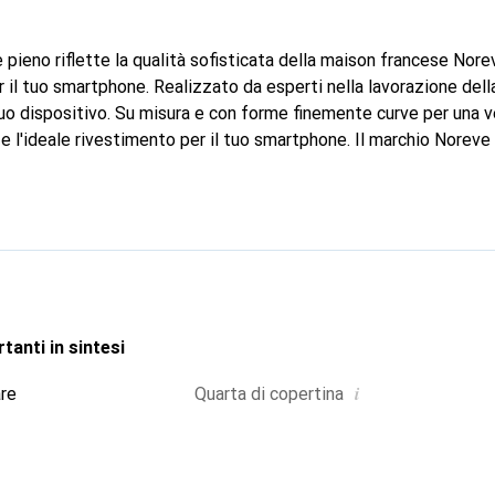
 pieno riflette la qualità sofisticata della maison francese Nore
il tuo smartphone. Realizzato da esperti nella lavorazione della
 tuo dispositivo. Su misura e con forme finemente curve per una ve
 l'ideale rivestimento per il tuo smartphone. Il marchio Noreve 
i prodotti di alta qualità ed è sempre una scelta eccellente per i
tanti in sintesi
i
are
Quarta di copertina