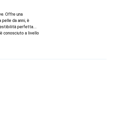
ve. Offre una
 pelle da anni, è
stibilità perfetta.
è conosciuto a livello
l cliente esigente.