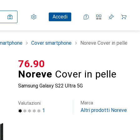
Impostazioni
Conto cliente
Liste di confronto
Liste dei desideri
Carrello
Accedi
smartphone
Cover smartphone
Noreve Cover in pelle
CHF
76.90
Noreve
Cover in pelle
Samsung Galaxy S22 Ultra 5G
Marca
Valutazioni
Altri prodotti Noreve
1