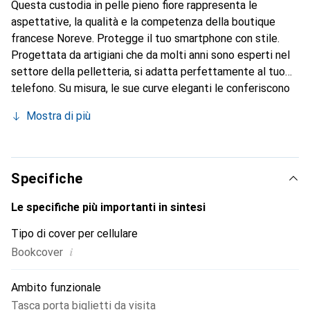
Questa custodia in pelle pieno fiore rappresenta le
aspettative, la qualità e la competenza della boutique
francese Noreve. Protegge il tuo smartphone con stile.
Progettata da artigiani che da molti anni sono esperti nel
settore della pelletteria, si adatta perfettamente al tuo
telefono. Su misura, le sue curve eleganti le conferiscono
una vera seconda pelle. Diventa un accessorio chic e
Mostra di più
indispensabile per il tuo smartphone. Il marchio Noreve è
riconosciuto a livello internazionale per i suoi prodotti di
alta qualità ed è una scelta sicura per una clientela
esigente.
Specifiche
Le specifiche più importanti in sintesi
Tipo di cover per cellulare
i
Bookcover
Ambito funzionale
Tasca porta biglietti da visita