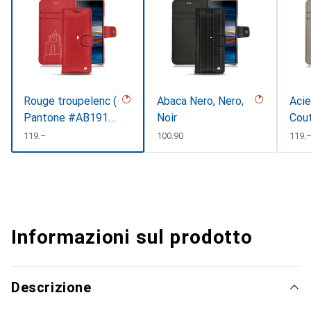
Rouge troupelenc (
Abaca Nero, Nero,
Acie
Pantone #AB191A
Noir
Cout
)
#d8
CHF
119.–
CHF
100.90
CHF
119.
Informazioni sul prodotto
Descrizione