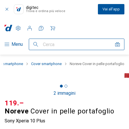
digitec
Vai all'app
Trova e ordina più veloce
Impostazioni
Conto cliente
Liste di confronto
Liste dei desideri
Carrello
Categoria Navigazione
Menu
Cerca
lo smartphone
Cover smartphone
Noreve Cover in pelle portafoglio
2 immagini
CHF
119.–
Noreve
Cover in pelle portafoglio
Sony Xperia 10 Plus