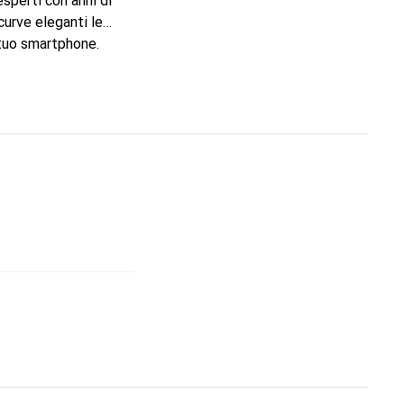
sperti con anni di
curve eleganti le
 tuo smartphone.
 è una scelta