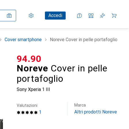
Impostazioni
Conto cliente
Liste di confronto
Liste dei desideri
Carrello
Accedi
Cover smartphone
Noreve Cover in pelle portafoglio
CHF
94.90
Noreve
Cover in pelle
portafoglio
Sony Xperia 1 III
Marca
Valutazioni
Altri prodotti Noreve
1