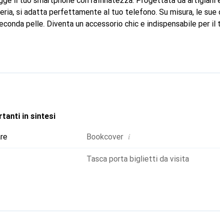
ge il tuo smartphone con raffinatezza. Progettata da artigiani e
eria, si adatta perfettamente al tuo telefono. Su misura, le sue 
econda pelle. Diventa un accessorio chic e indispensabile per il
ternazionale per i suoi prodotti di alta qualità, il marchio Noreve
ela esigente.
tanti in sintesi
i
are
Bookcover
Tasca porta biglietti da visita