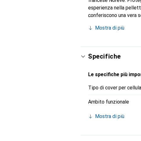
francese Noreve. Proteg
esperienza nella pellett
conferiscono una vera s
Riconosciuto a livello in
Mostra di più
affidabile per una client
Specifiche
Le specifiche più impor
Tipo di cover per cellul
Ambito funzionale
Mostra di più