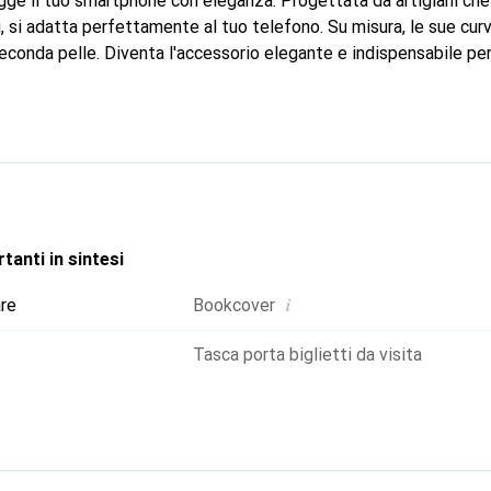
ge il tuo smartphone con eleganza. Progettata da artigiani che
i, si adatta perfettamente al tuo telefono. Su misura, le sue curv
econda pelle. Diventa l'accessorio elegante e indispensabile per
ternazionale per i suoi prodotti di alta qualità, il marchio Noreve
te.
tanti in sintesi
i
are
Bookcover
Tasca porta biglietti da visita