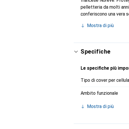
francese Noreve. Proteg
pelletteria da molti ann
conferiscono una vera s
Riconosciuto a livello in
Mostra di più
per una clientela esigen
Specifiche
Le specifiche più impor
Tipo di cover per cellul
Ambito funzionale
Mostra di più