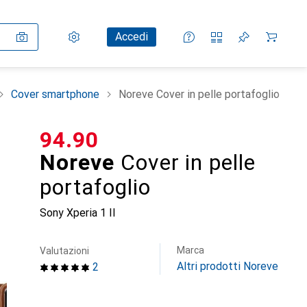
Impostazioni
Conto cliente
Liste di confronto
Liste dei desideri
Carrello
Accedi
Cover smartphone
Noreve Cover in pelle portafoglio
CHF
94.90
Noreve
Cover in pelle
portafoglio
Sony Xperia 1 II
Marca
Valutazioni
Altri prodotti Noreve
2