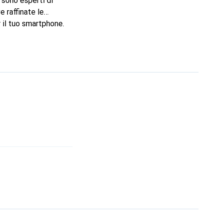
 sono esperti di
e raffinate le
 il tuo smartphone.
 è una scelta sicura