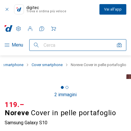
digitec
Vai all'app
Trova e ordina più veloce
Impostazioni
Conto cliente
Liste di confronto
Liste dei desideri
Carrello
Categoria Navigazione
Menu
Cerca
lo smartphone
Cover smartphone
Noreve Cover in pelle portafoglio
2 immagini
CHF
119.–
Noreve
Cover in pelle portafoglio
Samsung Galaxy S10