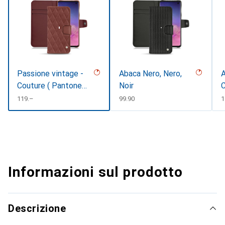
Passione vintage -
Abaca Nero, Nero,
A
Couture ( Pantone
Noir
C
#591d16 )
CHF
119.–
CHF
99.90
1
Informazioni sul prodotto
Descrizione