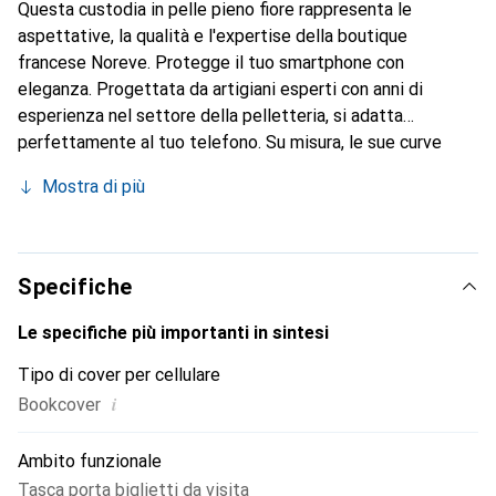
Questa custodia in pelle pieno fiore rappresenta le
aspettative, la qualità e l'expertise della boutique
francese Noreve. Protegge il tuo smartphone con
eleganza. Progettata da artigiani esperti con anni di
esperienza nel settore della pelletteria, si adatta
perfettamente al tuo telefono. Su misura, le sue curve
raffinate le conferiscono una vera seconda pelle. Diventa
Mostra di più
un accessorio elegante e indispensabile per il tuo
smartphone. Riconosciuto a livello internazionale per i suoi
prodotti di alta qualità, il marchio Noreve è una scelta
affidabile per una clientela esigente.
Specifiche
Le specifiche più importanti in sintesi
Tipo di cover per cellulare
i
Bookcover
Ambito funzionale
Tasca porta biglietti da visita