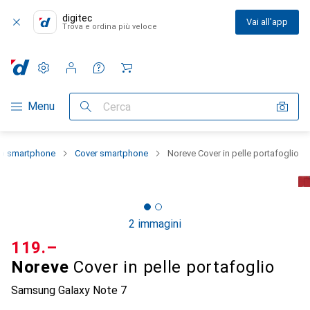
digitec
Vai all'app
Trova e ordina più veloce
Impostazioni
Conto cliente
Liste di confronto
Liste dei desideri
Carrello
Categoria Navigazione
Menu
Cerca
lo smartphone
Cover smartphone
Noreve Cover in pelle portafoglio
2 immagini
CHF
119.–
Noreve
Cover in pelle portafoglio
Samsung Galaxy Note 7