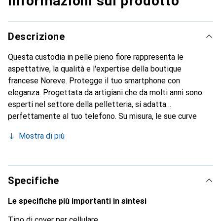
Informazioni sul prodotto
Descrizione
Questa custodia in pelle pieno fiore rappresenta le
aspettative, la qualità e l'expertise della boutique
francese Noreve. Protegge il tuo smartphone con
eleganza. Progettata da artigiani che da molti anni sono
esperti nel settore della pelletteria, si adatta
perfettamente al tuo telefono. Su misura, le sue curve
raffinate le conferiscono una vera seconda pelle. Diventa
Mostra di più
un accessorio elegante e indispensabile per il tuo
smartphone. Riconosciuto a livello internazionale per i suoi
prodotti di alta qualità, il marchio Noreve è una scelta
sicura per una clientela esigente.
Specifiche
Le specifiche più importanti in sintesi
Tipo di cover per cellulare