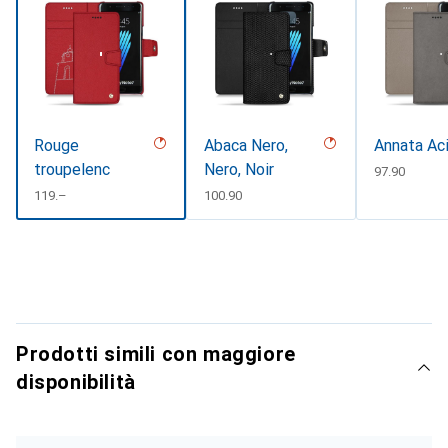
Rouge
Abaca Nero,
Annata Ac
troupelenc
Nero, Noir
CHF
97.90
CHF
119.–
CHF
100.90
Prodotti simili con maggiore
disponibilità