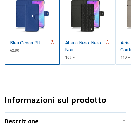
Bleu Océan PU
Abaca Nero, Nero,
Acier
Noir
Cout
CHF
62.90
CHF
109.–
CHF
119.–
Informazioni sul prodotto
Descrizione