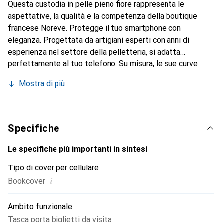
Questa custodia in pelle pieno fiore rappresenta le
aspettative, la qualità e la competenza della boutique
francese Noreve. Protegge il tuo smartphone con
eleganza. Progettata da artigiani esperti con anni di
esperienza nel settore della pelletteria, si adatta
perfettamente al tuo telefono. Su misura, le sue curve
raffinate le conferiscono una vera seconda pelle. Diventa
Mostra di più
un accessorio elegante e indispensabile per il tuo
smartphone. Riconosciuto a livello internazionale per i suoi
prodotti di alta qualità, il marchio Noreve è una scelta
affidabile per una clientela esigente.
Specifiche
Le specifiche più importanti in sintesi
Tipo di cover per cellulare
i
Bookcover
Ambito funzionale
Tasca porta biglietti da visita