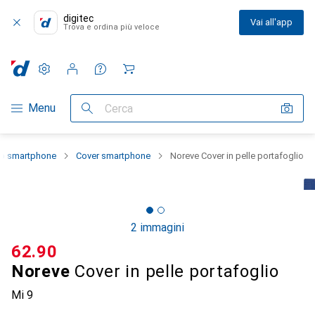
digitec
Vai all'app
Trova e ordina più veloce
Impostazioni
Conto cliente
Liste di confronto
Liste dei desideri
Carrello
Categoria Navigazione
Menu
Cerca
lo smartphone
Cover smartphone
Noreve Cover in pelle portafoglio
2 immagini
CHF
62.90
Noreve
Cover in pelle portafoglio
Mi 9